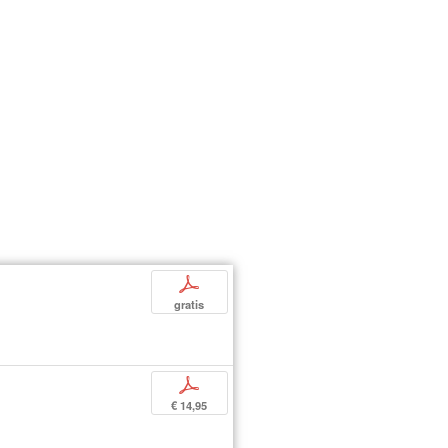
p
gratis
d
p
€ 14,95