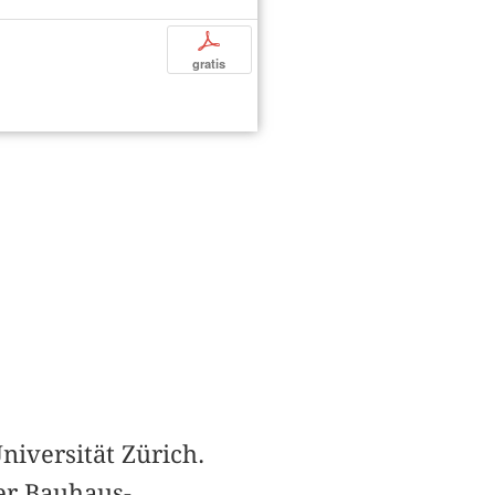
p
gratis
niversität Zürich.
er Bauhaus-