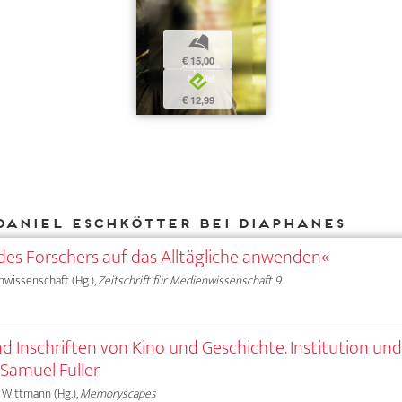
b
€ 15,00
e
€ 12,99
Daniel Eschkötter bei DIAPHANES
des Forschers auf das Alltägliche anwenden«
nwissenschaft (Hg.),
Zeitschrift für Medienwissenschaft 9
nd Inschriften von Kino und Geschichte. Institution un
Samuel Fuller
s Wittmann (Hg.),
Memoryscapes