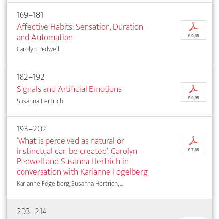
169–181
Affective Habits: Sensation, Duration
p
and Automation
€ 9,95
Carolyn Pedwell
182–192
Signals and Artificial Emotions
p
€ 9,95
Susanna Hertrich
193–202
‘What is perceived as natural or
p
instinctual can be created’. Carolyn
€ 7,95
Pedwell and Susanna Hertrich in
conversation with Karianne Fogelberg
Karianne Fogelberg, Susanna Hertrich, ...
203–214