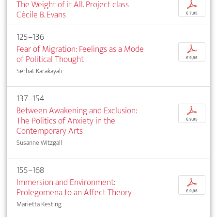
The Weight of it All. Project class
p
Cécile B. Evans
€ 7,95
125–136
Fear of Migration: Feelings as a Mode
p
of Political Thought
€ 9,95
Serhat Karakayalı
137–154
Between Awakening and Exclusion:
p
The Politics of Anxiety in the
€ 9,95
Contemporary Arts
Susanne Witzgall
155–168
Immersion and Environment:
p
Prolegomena to an Affect Theory
€ 9,95
Marietta Kesting