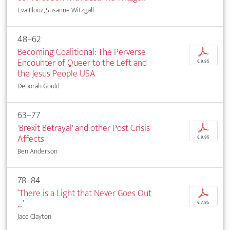
Eva Illouz, Susanne Witzgall
48–62
Becoming Coalitional: The Perverse
p
Encounter of Queer to the Left and
€ 9,95
the Jesus People USA
Deborah Gould
63–77
'Brexit Betrayal' and other Post Crisis
p
Affects
€ 9,95
Ben Anderson
78–84
‘There is a Light that Never Goes Out
p
…’
€ 7,95
Jace Clayton