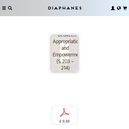
Diaphanes
Empathy
and Design
– Between
Appropriation
and
Empowerment
(S. 203 –
214)
p
€ 9,95