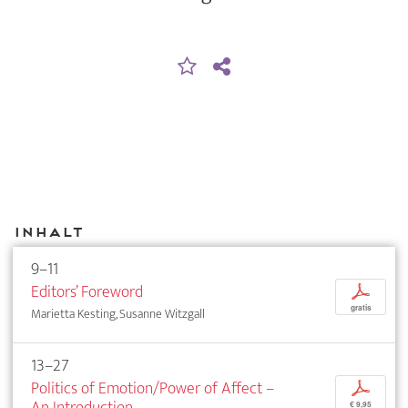
Inhalt
9–11
Editors’ Foreword
p
gratis
Marietta Kesting, Susanne Witzgall
13–27
Politics of Emotion/Power of Affect –
p
An Introduction
€ 9,95