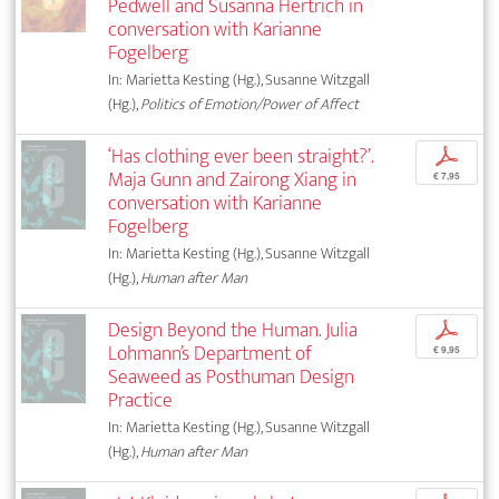
Pedwell and Susanna Hertrich in
conversation with Karianne
Fogelberg
In: Marietta Kesting (Hg.), Susanne Witzgall
(Hg.),
Politics of Emotion/Power of Affect
‘Has clothing ever been straight?’.
p
Maja Gunn and Zairong Xiang in
€ 7,95
conversation with Karianne
Fogelberg
In: Marietta Kesting (Hg.), Susanne Witzgall
(Hg.),
Human after Man
Design Beyond the Human. Julia
p
Lohmann’s Department of
€ 9,95
Seaweed as Posthuman Design
Practice
In: Marietta Kesting (Hg.), Susanne Witzgall
(Hg.),
Human after Man