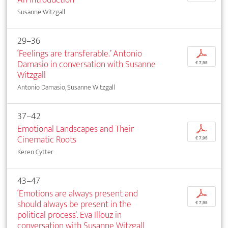
Susanne Witzgall
29–36
‘Feelings are transferable.’ Antonio
p
Damasio in conversation with Susanne
€ 7,95
Witzgall
Antonio Damasio, Susanne Witzgall
37–42
Emotional Landscapes and Their
p
Cinematic Roots
€ 7,95
Keren Cytter
43–47
‘Emotions are always present and
p
should always be present in the
€ 7,95
political process’. Eva Illouz in
conversation with Susanne Witzgall