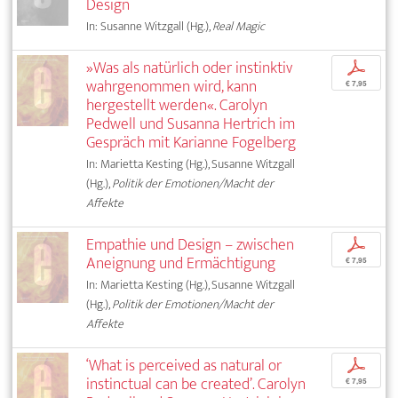
Design
In: Susanne Witzgall (Hg.),
Real Magic
»Was als natürlich oder instinktiv
p
wahrgenommen wird, kann
€ 7,95
hergestellt werden«. Carolyn
Pedwell und Susanna Hertrich im
Gespräch mit Karianne Fogelberg
In: Marietta Kesting (Hg.), Susanne Witzgall
(Hg.),
Politik der Emotionen/Macht der
Affekte
Empathie und Design – zwischen
p
Aneignung und Ermächtigung
€ 7,95
In: Marietta Kesting (Hg.), Susanne Witzgall
(Hg.),
Politik der Emotionen/Macht der
Affekte
‘What is perceived as natural or
p
instinctual can be created’. Carolyn
€ 7,95