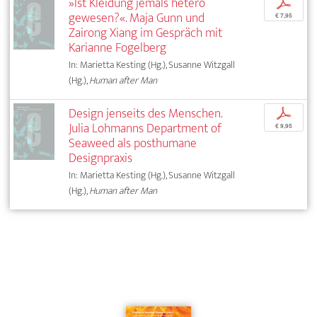
»Ist Kleidung jemals hetero
p
gewesen?«. Maja Gunn und
€ 7,95
Zairong Xiang im Gespräch mit
Karianne Fogelberg
In: Marietta Kesting (Hg.), Susanne Witzgall
(Hg.),
Human after Man
Design jenseits des Menschen.
p
Julia Lohmanns Department of
€ 9,95
Seaweed als posthumane
Designpraxis
In: Marietta Kesting (Hg.), Susanne Witzgall
(Hg.),
Human after Man