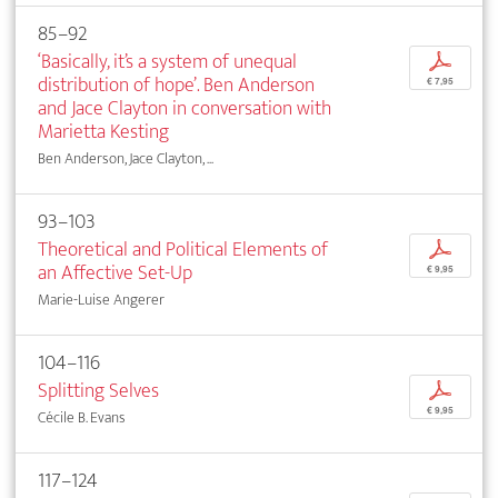
85–92
‘Basically, it’s a system of unequal
p
distribution of hope’. Ben Anderson
€ 7,95
and Jace Clayton in conversation with
Marietta Kesting
Ben Anderson, Jace Clayton, ...
93–103
Theoretical and Political Elements of
p
an Affective Set-Up
€ 9,95
Marie-Luise Angerer
104–116
Splitting Selves
p
€ 9,95
Cécile B. Evans
117–124