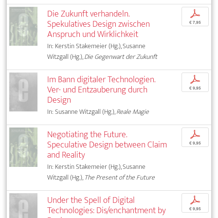
Die Zukunft verhandeln.
p
Spekulatives Design zwischen
€ 7,95
Anspruch und Wirklichkeit
In: Kerstin Stakemeier (Hg.), Susanne
Witzgall (Hg.),
Die Gegenwart der Zukunft
Im Bann digitaler Technologien.
p
Ver- und Entzauberung durch
€ 9,95
Design
In: Susanne Witzgall (Hg.),
Reale Magie
Negotiating the Future.
p
Speculative Design between Claim
€ 9,95
and Reality
In: Kerstin Stakemeier (Hg.), Susanne
Witzgall (Hg.),
The Present of the Future
Under the Spell of Digital
p
Technologies: Dis/enchantment by
€ 9,95