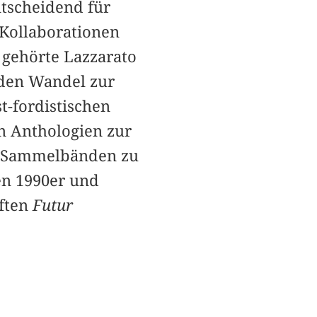
ntscheidend für
 Kollaborationen
 gehörte Lazzarato
 den Wandel zur
t-fordistischen
en Anthologien zur
in Sammelbänden zu
en 1990er und
iften
Futur