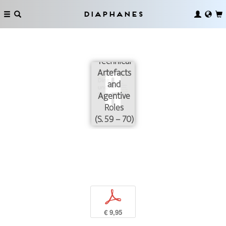
Diaphanes
Technical
Artefacts
and
Agentive
Roles
(S. 59 – 70)
p
€ 9,95