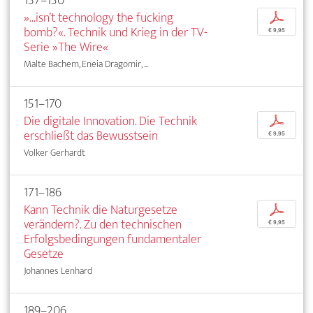
137–150
»...isn’t technology the fucking
p
bomb?«. Technik und Krieg in der TV-
€ 9,95
Serie »The Wire«
Malte Bachem, Eneia Dragomir, ...
151–170
Die digitale Innovation. Die Technik
p
erschließt das Bewusstsein
€ 9,95
Volker Gerhardt
171–186
Kann Technik die Naturgesetze
p
verändern?. Zu den technischen
€ 9,95
Erfolgsbedingungen fundamentaler
Gesetze
Johannes Lenhard
189–206