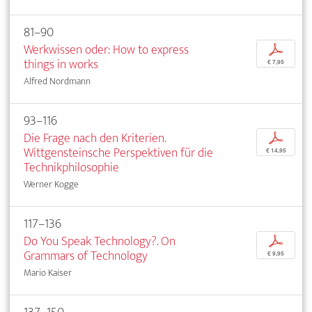
81–90
Werkwissen oder: How to express
p
things in works
€ 7,95
Alfred Nordmann
93–116
Die Frage nach den Kriterien.
p
Wittgensteinsche Perspektiven für die
€ 14,95
Technikphilosophie
Werner Kogge
117–136
Do You Speak Technology?. On
p
Grammars of Technology
€ 9,95
Mario Kaiser