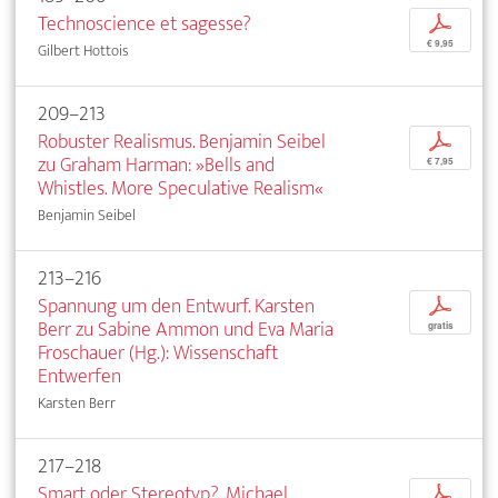
Technoscience et sagesse?
p
€ 9,95
Gilbert Hottois
209–213
Robuster Realismus. Benjamin Seibel
p
zu Graham Harman: »Bells and
€ 7,95
Whistles. More Speculative Realism«
Benjamin Seibel
213–216
Spannung um den Entwurf. Karsten
p
Berr zu Sabine Ammon und Eva Maria
gratis
Froschauer (Hg.): Wissenschaft
Entwerfen
Karsten Berr
217–218
Smart oder Stereotyp?. Michael
p