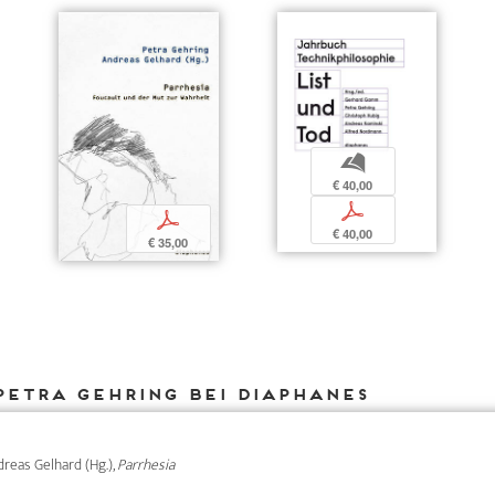
b
€ 40,00
p
p
€ 40,00
€ 35,00
Petra Gehring bei DIAPHANES
ndreas Gelhard (Hg.),
Parrhesia