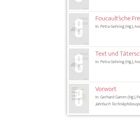
Foucault’sche Fr
In: Petra Gehring (Hg.), A
Text und Tätersch
In: Petra Gehring (Hg.), A
Vorwort
In: Gerhard Gamm (Hg.), Pe
Jahrbuch Technikphilosop