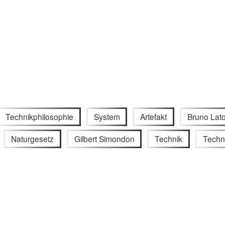
Technikphilosophie
System
Artefakt
Bruno Lat
Naturgesetz
Gilbert Simondon
Technik
Techn