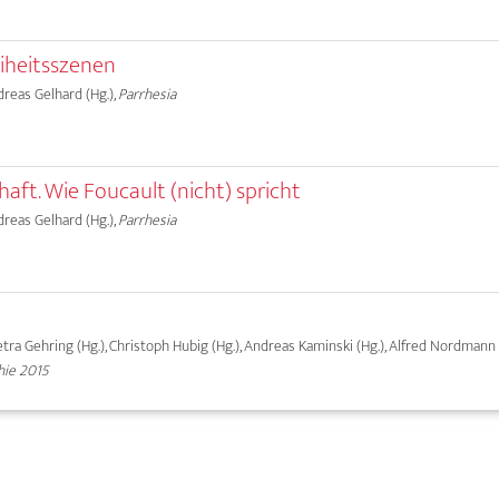
eiheitsszenen
ndreas Gelhard (Hg.),
Parrhesia
aft. Wie Foucault (nicht) spricht
ndreas Gelhard (Hg.),
Parrhesia
tra Gehring (Hg.), Christoph Hubig (Hg.), Andreas Kaminski (Hg.), Alfred Nordmann (
hie 2015