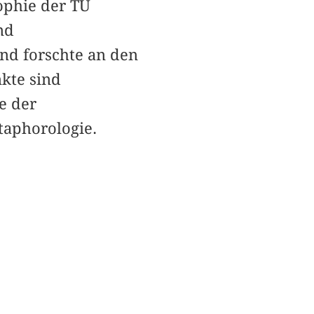
sophie der TU
nd
nd forschte an den
kte sind
e der
taphorologie.