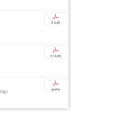
p
€ 9,95
p
€ 14,95
p
gratis
Hg.),