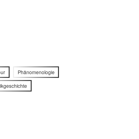
our
Phänomenologie
ikgeschichte