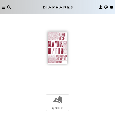
Diaphanes
b
€ 30,00