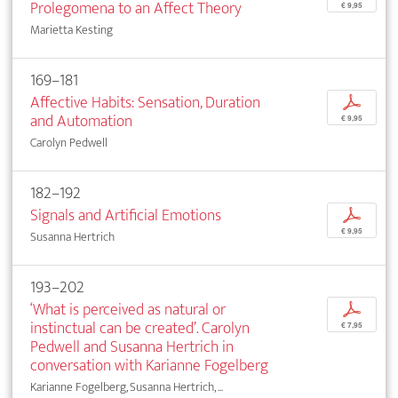
Prolegomena to an Affect Theory
€ 9,95
Marietta Kesting
169–181
Affective Habits: Sensation, Duration
p
and Automation
€ 9,95
Carolyn Pedwell
182–192
Signals and Artificial Emotions
p
€ 9,95
Susanna Hertrich
193–202
‘What is perceived as natural or
p
instinctual can be created’. Carolyn
€ 7,95
Pedwell and Susanna Hertrich in
conversation with Karianne Fogelberg
Karianne Fogelberg, Susanna Hertrich, ...