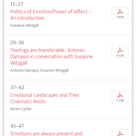
13–27
Politics of Emotion/Power of Affect –
p
An Introduction
€ 9,95
Susanne Witzgall
29–36
‘Feelings are transferable.’ Antonio
p
Damasio in conversation with Susanne
€ 7,95
Witzgall
Antonio Damasio, Susanne Witzgall
37–42
Emotional Landscapes and Their
p
Cinematic Roots
€ 7,95
Keren Cytter
43–47
‘Emotions are always present and
p