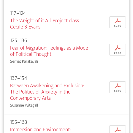
117–124
The Weight of it All. Project class
p
Cécile B. Evans
€ 7,95
125–136
Fear of Migration: Feelings as a Mode
p
of Political Thought
€ 9,95
Serhat Karakayalı
137–154
Between Awakening and Exclusion:
p
The Politics of Anxiety in the
€ 9,95
Contemporary Arts
Susanne Witzgall
155–168
Immersion and Environment:
p