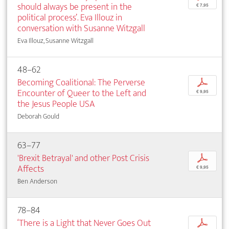
should always be present in the
€ 7,95
political process’. Eva Illouz in
conversation with Susanne Witzgall
Eva Illouz, Susanne Witzgall
48–62
Becoming Coalitional: The Perverse
p
Encounter of Queer to the Left and
€ 9,95
the Jesus People USA
Deborah Gould
63–77
'Brexit Betrayal' and other Post Crisis
p
Affects
€ 9,95
Ben Anderson
78–84
‘There is a Light that Never Goes Out
p