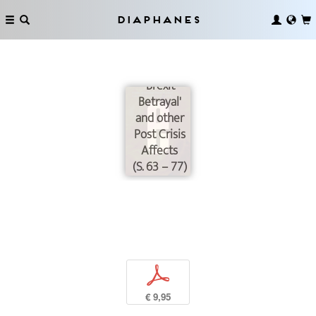
Diaphanes
'Brexit
Betrayal'
and other
Post Crisis
Affects
(S. 63 – 77)
p
€ 9,95