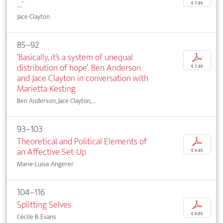
…’
€ 7,95
Jace Clayton
85–92
‘Basically, it’s a system of unequal
p
distribution of hope’. Ben Anderson
€ 7,95
and Jace Clayton in conversation with
Marietta Kesting
Ben Anderson, Jace Clayton, ...
93–103
Theoretical and Political Elements of
p
an Affective Set-Up
€ 9,95
Marie-Luise Angerer
104–116
Splitting Selves
p
€ 9,95
Cécile B. Evans