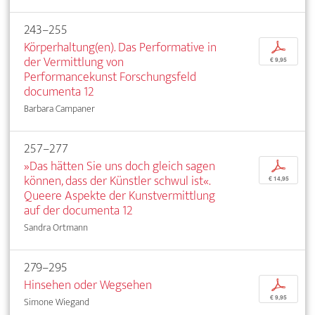
243–255
Körperhaltung(en). Das Performative in
p
der Vermittlung von
€ 9,95
Performancekunst Forschungsfeld
documenta 12
Barbara Campaner
257–277
»Das hätten Sie uns doch gleich sagen
p
können, dass der Künstler schwul ist«.
€ 14,95
Queere Aspekte der Kunstvermittlung
auf der documenta 12
Sandra Ortmann
279–295
Hinsehen oder Wegsehen
p
€ 9,95
Simone Wiegand