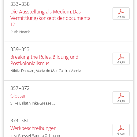
333–338
Die Ausstellung als Medium. Das
p
Vermittlungskonzept der documenta
€ 7,95
12
Ruth Noack
339–353
Breaking the Rules. Bildung und
p
Postkolonialismus
€ 9,95
Nikita Dhawan, María do Mar Castro Varela
357–372
Glossar
p
€ 9,95
Silke Ballath, Inka Gressel, ...
373–381
Werkbeschreibungen
p
€ 7,95
Inka Gressel, Sandra Ortmann