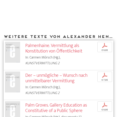
Weitere Texte von Alexander Henschel bei DIAPHANES
Palmenhaine. Vermittlung als
p
Konstitution von Öffentlichkeit
€ 9,95
In: Carmen Mörsch (Hg.),
KUNSTVERMITTLUNG 2
Der – unmögliche – Wunsch nach
p
unmittelbarer Vermittlung
€ 7,95
In: Carmen Mörsch (Hg.),
KUNSTVERMITTLUNG 2
Palm Groves. Gallery Education as
p
Constitutive of a Public Sphere
€ 9,95
In: Carmen Mörsch (Hg.),
documenta 12