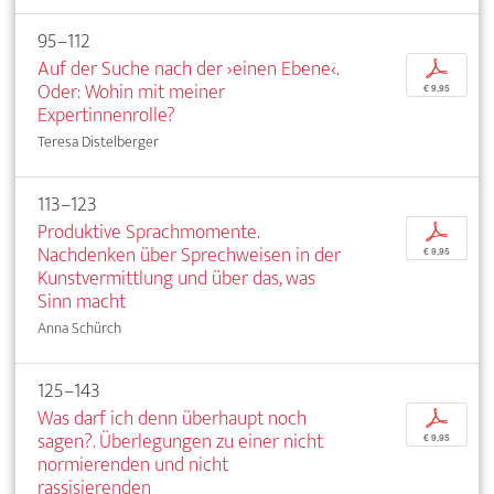
95–112
Auf der Suche nach der ›einen Ebene‹.
p
Oder: Wohin mit meiner
€ 9,95
Expertinnenrolle?
Teresa Distelberger
113–123
Produktive Sprachmomente.
p
Nachdenken über Sprechweisen in der
€ 9,95
Kunstvermittlung und über das, was
Sinn macht
Anna Schürch
125–143
Was darf ich denn überhaupt noch
p
sagen?. Überlegungen zu einer nicht
€ 9,95
normierenden und nicht
rassisierenden