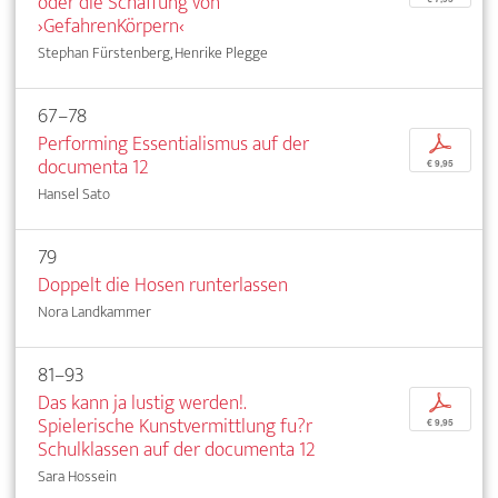
oder die Schaffung von
›GefahrenKörpern‹
Stephan Fürstenberg, Henrike Plegge
67–78
Performing Essentialismus auf der
p
documenta 12
€ 9,95
Hansel Sato
79
Doppelt die Hosen runterlassen
Nora Landkammer
81–93
Das kann ja lustig werden!.
p
Spielerische Kunstvermittlung fu?r
€ 9,95
Schulklassen auf der documenta 12
Sara Hossein