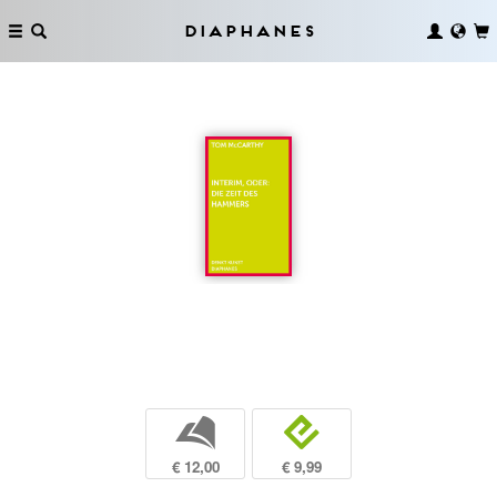
Diaphanes
b
e
€ 12,00
€ 9,99