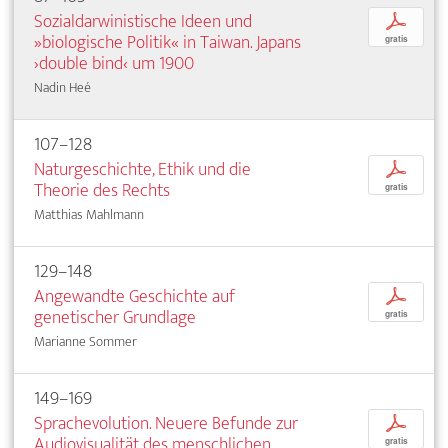
Sozialdarwinistische Ideen und
p
»biologische Politik« in Taiwan. Japans
gratis
›double bind‹ um 1900
Nadin Heé
107–128
Naturgeschichte, Ethik und die
p
Theorie des Rechts
gratis
Matthias Mahlmann
129–148
Angewandte Geschichte auf
p
genetischer Grundlage
gratis
Marianne Sommer
149–169
Sprachevolution. Neuere Befunde zur
p
Audiovisualität des menschlichen
gratis