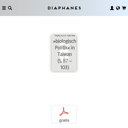
Diaphanes
Sozialdarwinistische
Ideen und
»biologische
Politik« in
Taiwan
(S. 87 –
103)
p
gratis