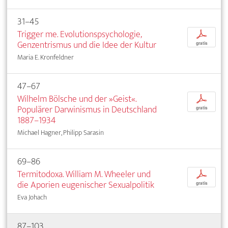
31–45
Trigger me. Evolutionspsychologie,
p
Genzentrismus und die Idee der Kultur
gratis
Maria E. Kronfeldner
47–67
Wilhelm Bölsche und der »Geist«.
p
Populärer Darwinismus in Deutschland
gratis
1887–1934
Michael Hagner, Philipp Sarasin
69–86
Termitodoxa. William M. Wheeler und
p
die Aporien eugenischer Sexualpolitik
gratis
Eva Johach
87–103