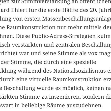
ien zur Stimmverstärkung an öffentlichen
hard Ehlert für die erste Hälfte des 20. Ja
klung von ersten Massenbeschallungsanla
ne Raumkonstruktion nur mehr mittels der
nen. Diese Public-Adress-Strategien kulm
isch verstärkten und zentralen Beschallung
richtet war und seine Stimme als vox magn
der Stimme, die durch eine spezielle
cklung während des Nationalsozialismus 
urch eine virtuelle Raumkonstruktion erzi
e Beschallung wurde es möglich, keinen na
ärkten Stimme zu inszenieren, sondern di
nwart in beliebige Räume auszudehnen.