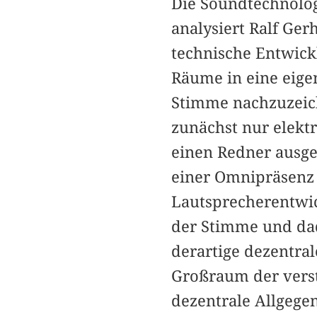
Die Soundtechnolog
analysiert Ralf Ger
technische Entwic
Räume in eine eige
Stimme nachzuzeich
zunächst nur elektr
einen Redner ausge
einer Omnipräsenz 
Lautsprecherentwi
der Stimme und dad
derartige dezentral
Großraum der verst
dezentrale Allgege