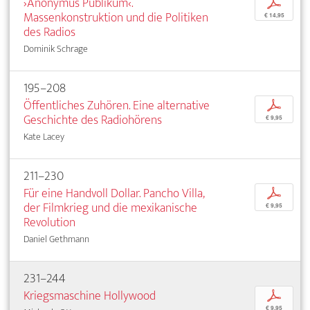
›Anonymus Publikum‹.
p
Massenkonstruktion und die Politiken
€ 14,95
des Radios
Dominik Schrage
195–208
Öffentliches Zuhören. Eine alternative
p
Geschichte des Radiohörens
€ 9,95
Kate Lacey
211–230
Für eine Handvoll Dollar. Pancho Villa,
p
der Filmkrieg und die mexikanische
€ 9,95
Revolution
Daniel Gethmann
231–244
Kriegsmaschine Hollywood
p
€ 9,95