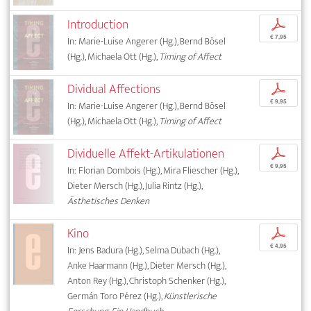
Introduction
p
€ 7,95
In: Marie-Luise Angerer (Hg.), Bernd Bösel
(Hg.), Michaela Ott (Hg.),
Timing of Affect
Dividual Affections
p
€ 9,95
In: Marie-Luise Angerer (Hg.), Bernd Bösel
(Hg.), Michaela Ott (Hg.),
Timing of Affect
Dividuelle Affekt-Artikulationen
p
€ 9,95
In: Florian Dombois (Hg.), Mira Fliescher (Hg.),
Dieter Mersch (Hg.), Julia Rintz (Hg.),
Ästhetisches Denken
Kino
p
€ 4,95
In: Jens Badura (Hg.), Selma Dubach (Hg.),
Anke Haarmann (Hg.), Dieter Mersch (Hg.),
Anton Rey (Hg.), Christoph Schenker (Hg.),
Germán Toro Pérez (Hg.),
Künstlerische