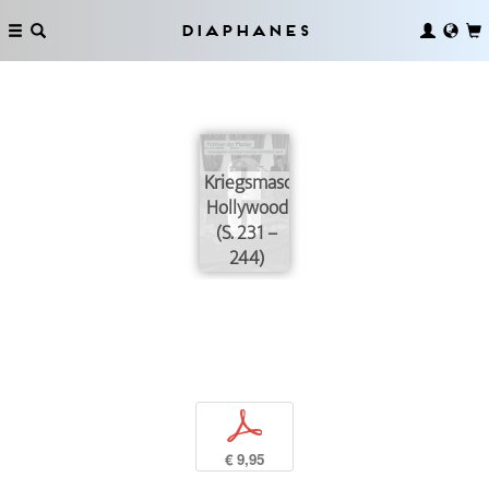
Diaphanes
Kriegsmaschine
Hollywood
(S. 231 –
244)
p
€ 9,95