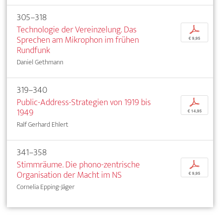
305–318
Technologie der Vereinzelung. Das
p
Sprechen am Mikrophon im frühen
€ 9,95
Rundfunk
Daniel Gethmann
319–340
Public-Address-Strategien von 1919 bis
p
1949
€ 14,95
Ralf Gerhard Ehlert
341–358
Stimmräume. Die phono-zentrische
p
Organisation der Macht im NS
€ 9,95
Cornelia Epping-Jäger