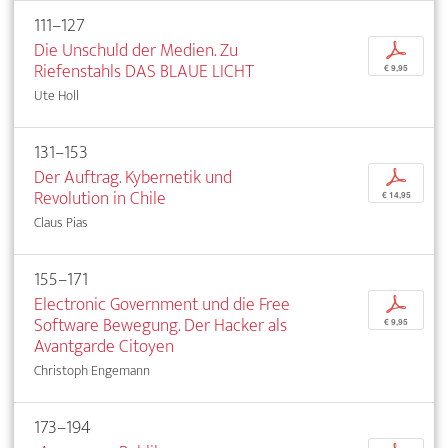
111–127
Die Unschuld der Medien. Zu
p
Riefenstahls DAS BLAUE LICHT
€ 9,95
Ute Holl
131–153
Der Auftrag. Kybernetik und
p
Revolution in Chile
€ 14,95
Claus Pias
155–171
Electronic Government und die Free
p
Software Bewegung. Der Hacker als
€ 9,95
Avantgarde Citoyen
Christoph Engemann
173–194