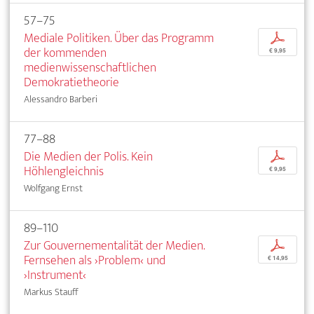
57–75
Mediale Politiken. Über das Programm
p
der kommenden
€ 9,95
medienwissenschaftlichen
Demokratietheorie
Alessandro Barberi
77–88
Die Medien der Polis. Kein
p
Höhlengleichnis
€ 9,95
Wolfgang Ernst
89–110
Zur Gouvernementalität der Medien.
p
Fernsehen als ›Problem‹ und
€ 14,95
›Instrument‹
Markus Stauff