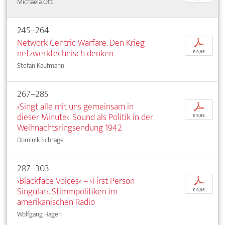
Michaela Ott
245–264
Network Centric Warfare. Den Krieg
p
netzwerktechnisch denken
€ 9,95
Stefan Kaufmann
267–285
›Singt alle mit uns gemeinsam in
p
dieser Minute‹. Sound als Politik in der
€ 9,95
Weihnachtsringsendung 1942
Dominik Schrage
287–303
›Blackface Voices‹ – ›First Person
p
Singular‹. Stimmpolitiken im
€ 9,95
amerikanischen Radio
Wolfgang Hagen