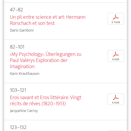
47–82
Un pli entre science et art: Hermann
p
Rorschach et son test
€ 14,95
Dario Gamboni
82–101
›My Psychology‹. Überlegungen zu
p
Paul Valérys Exploration der
€ 9,95
Imagination
Karin Krauthausen
103–121
Eros savant et Eros littéraire. Vingt
p
récits de rêves (1820–1913)
€ 9,95
Jacqueline Carroy
123–132