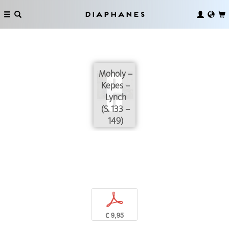
Diaphanes
Moholy –
Kepes –
Lynch
(S. 133 –
149)
p
€ 9,95