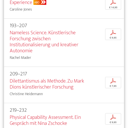
Experience
p
ABO
€ 14,95
Caroline Jones
193–207
Nameless Science. Künstlerische
p
Forschung zwischen
€ 9,95
Institutionalisierung und kreativer
Autonomie
Rachel Mader
209–217
Dilettantismus als Methode. Zu Mark
p
Dions künstlerischer Forschung
€ 7,95
Christine Heidemann
219–232
Physical Capability Assessment. Ein
p
Gespräch mit Nina Zschocke
€ 9,95