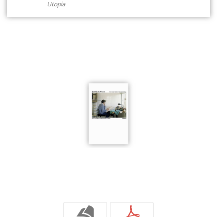
Utopia
b
p