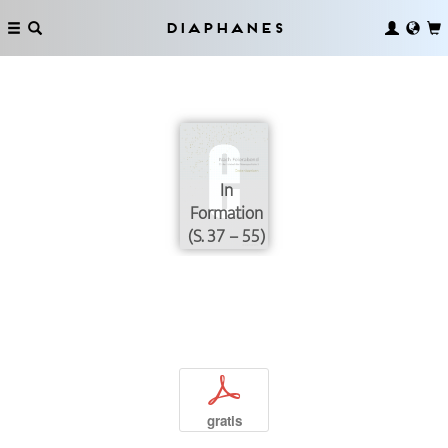
Diaphanes
In
Formation
(S. 37 – 55)
p
gratis