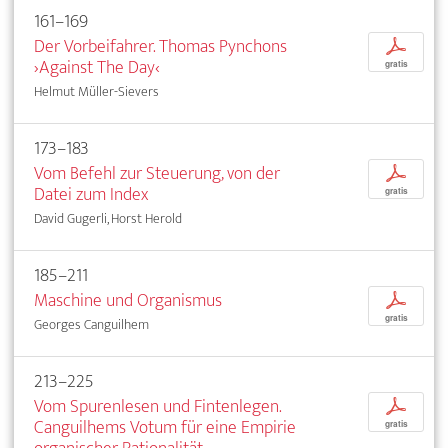
161–169
Der Vorbeifahrer. Thomas Pynchons
p
›Against The Day‹
gratis
Helmut Müller-Sievers
173–183
Vom Befehl zur Steuerung, von der
p
Datei zum Index
gratis
David Gugerli, Horst Herold
185–211
Maschine und Organismus
p
gratis
Georges Canguilhem
213–225
Vom Spurenlesen und Fintenlegen.
p
Canguilhems Votum für eine Empirie
gratis