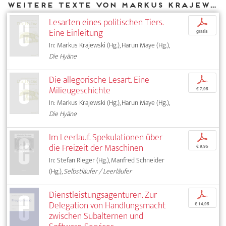
Weitere Texte von Markus Krajewski bei DIAPHANES
Lesarten eines politischen Tiers.
p
Eine Einleitung
gratis
In: Markus Krajewski (Hg.), Harun Maye (Hg.),
Die Hyäne
Die allegorische Lesart. Eine
p
Milieugeschichte
€ 7,95
In: Markus Krajewski (Hg.), Harun Maye (Hg.),
Die Hyäne
Im Leerlauf. Spekulationen über
p
die Freizeit der Maschinen
€ 9,95
In: Stefan Rieger (Hg.), Manfred Schneider
(Hg.),
Selbstläufer / Leerläufer
Dienstleistungsagenturen. Zur
p
Delegation von Handlungsmacht
€ 14,95
zwischen Subalternen und