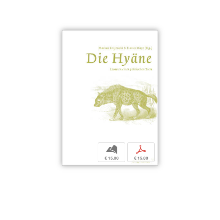
b
p
€ 15,00
€ 15,00