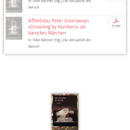
In: Nike Bätzner (Hg.),
Die Aktualität des
Barock
Affektstau. Peter Greenaways
p
»Drowning by Numbers« als
€ 14,95
barockes Märchen
In: Nike Bätzner (Hg.),
Die Aktualität des
Barock