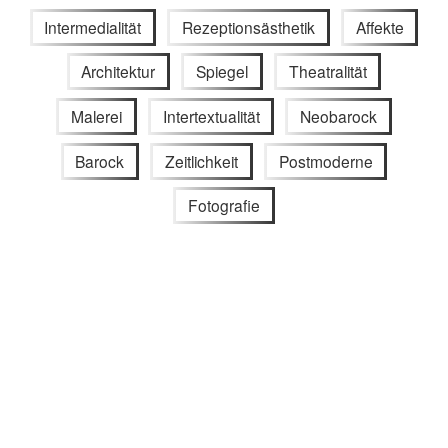
Intermedialität
Rezeptionsästhetik
Affekte
Architektur
Spiegel
Theatralität
Malerei
Intertextualität
Neobarock
Barock
Zeitlichkeit
Postmoderne
Fotografie