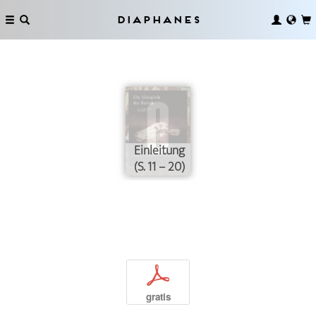
Diaphanes
Einleitung
(S. 11 – 20)
p
gratis