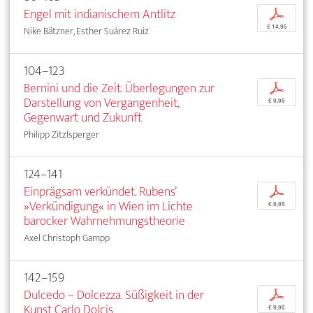
Engel mit indianischem Antlitz
p
€ 14,95
Nike Bätzner, Esther Suárez Ruiz
104–123
Bernini und die Zeit. Überlegungen zur
p
Darstellung von Vergangenheit,
€ 9,95
Gegenwart und Zukunft
Philipp Zitzlsperger
124–141
Einprägsam verkündet. Rubens’
p
»Verkündigung« in Wien im Lichte
€ 9,95
barocker Wahrnehmungstheorie
Axel Christoph Gampp
142–159
Dulcedo – Dolcezza. Süßigkeit in der
p
Kunst Carlo Dolcis
€ 9,95