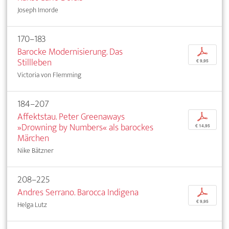
Joseph Imorde
170–183
Barocke Modernisierung. Das
p
Stillleben
€ 9,95
Victoria von Flemming
184–207
Affektstau. Peter Greenaways
p
»Drowning by Numbers« als barockes
€ 14,95
Märchen
Nike Bätzner
208–225
Andres Serrano. Barocca Indigena
p
€ 9,95
Helga Lutz