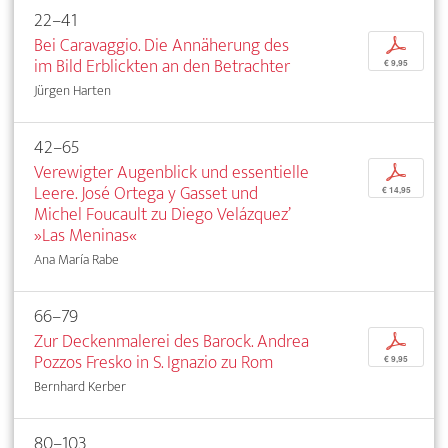
22–41
Bei Caravaggio. Die Annäherung des
p
im Bild Erblickten an den Betrachter
€ 9,95
Jürgen Harten
42–65
Verewigter Augenblick und essentielle
p
Leere. José Ortega y Gasset und
€ 14,95
Michel Foucault zu Diego Velázquez’
»Las Meninas«
Ana María Rabe
66–79
Zur Deckenmalerei des Barock. Andrea
p
Pozzos Fresko in S. Ignazio zu Rom
€ 9,95
Bernhard Kerber
80–103