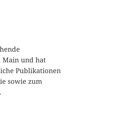
chende
m Main und hat
eiche Publikationen
rie sowie zum
.