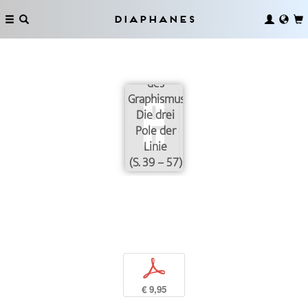
Diaphanes
Dimensionen
des
Graphismus:
Die drei
Pole der
Linie
(S. 39 – 57)
p
€ 9,95