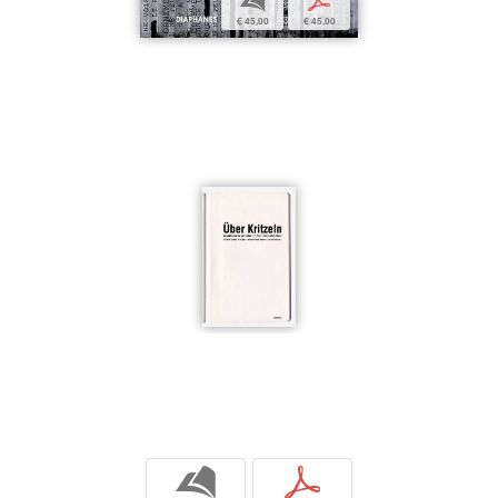
b
p
€ 45,00
€ 45,00
b
p