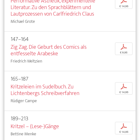
Performative Ästhetik, experimentelle
p
Literatur. Zu den Sprachblättern und
€ 14,95
Lautprozessen von Carlfriedrich Claus
Michael Grote
147–164
Zig Zag. Die Geburt des Comics als
p
entfesselte Arabeske
€ 9,95
Friedrich Weltzien
165–187
Kritzeleien im Sudelbuch. Zu
p
Lichtenbergs Schreibverfahren
€ 14,95
Rüdiger Campe
189–213
Kritzel – (Lese-)Gänge
p
€ 14,95
Bettine Menke