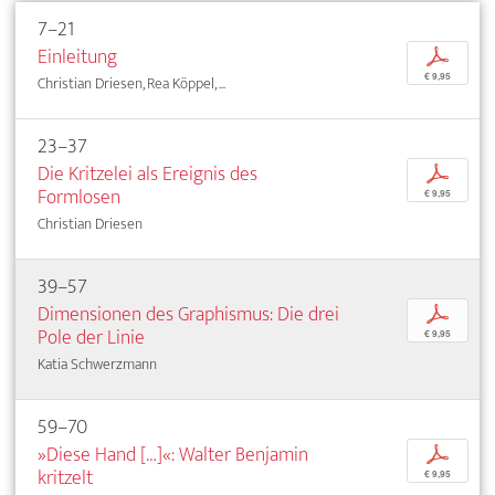
7–21
Einleitung
p
€ 9,95
Christian Driesen, Rea Köppel, ...
23–37
Die Kritzelei als Ereignis des
p
Formlosen
€ 9,95
Christian Driesen
39–57
Dimensionen des Graphismus: Die drei
p
Pole der Linie
€ 9,95
Katia Schwerzmann
59–70
»Diese Hand […]«: Walter Benjamin
p
kritzelt
€ 9,95