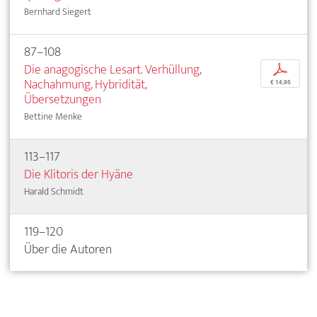
Bernhard Siegert
87–108
Die anagogische Lesart. Verhüllung,
p
Nachahmung, Hybridität,
€ 14,95
Übersetzungen
Bettine Menke
113–117
Die Klitoris der Hyäne
Harald Schmidt
119–120
Über die Autoren