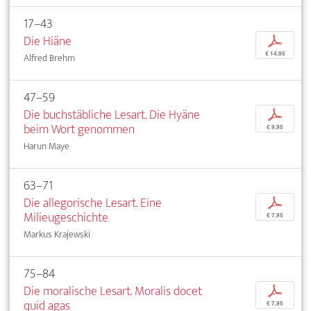
17–43
Die Hiäne
p
€ 14,95
Alfred Brehm
47–59
Die buchstäbliche Lesart. Die Hyäne
p
beim Wort genommen
€ 9,95
Harun Maye
63–71
Die allegorische Lesart. Eine
p
Milieugeschichte
€ 7,95
Markus Krajewski
75–84
Die moralische Lesart. Moralis docet
p
quid agas
€ 7,95