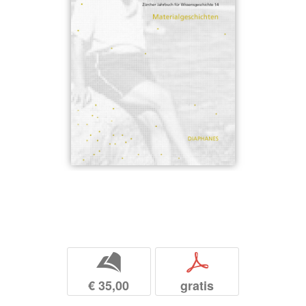
b
p
€ 35,00
gratis