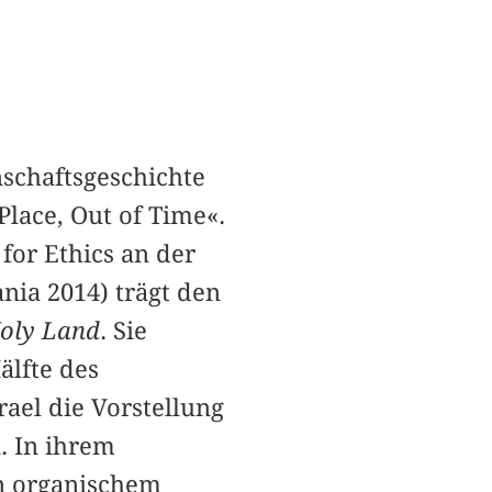
nschaftsgeschichte
Place, Out of Time«.
for Ethics an der
ania 2014) trägt den
Holy Land
. Sie
älfte des
ael die Vorstellung
. In ihrem
on organischem