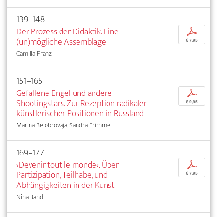
139–148
Der Prozess der Didaktik. Eine
p
(un)mögliche Assemblage
€ 7,95
Camilla Franz
151–165
Gefallene Engel und andere
p
Shootingstars. Zur Rezeption radikaler
€ 9,95
künstlerischer Positionen in Russland
Marina Belobrovaja, Sandra Frimmel
169–177
›Devenir tout le monde‹. Über
p
Partizipation, Teilhabe, und
€ 7,95
Abhängigkeiten in der Kunst
Nina Bandi