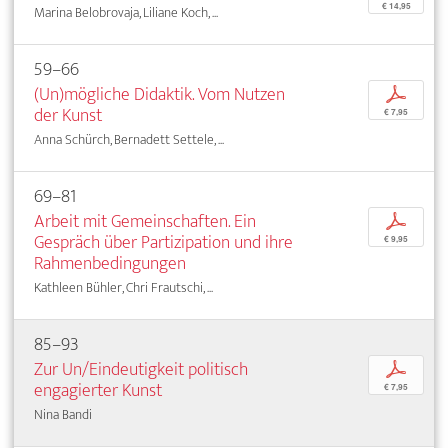
€ 14,95
Marina Belobrovaja, Liliane Koch, ...
59–66
(Un)mögliche Didaktik. Vom Nutzen
p
der Kunst
€ 7,95
Anna Schürch, Bernadett Settele, ...
69–81
Arbeit mit Gemeinschaften. Ein
p
Gespräch über Partizipation und ihre
€ 9,95
Rahmenbedingungen
Kathleen Bühler, Chri Frautschi, ...
85–93
Zur Un/Eindeutigkeit politisch
p
engagierter Kunst
€ 7,95
Nina Bandi