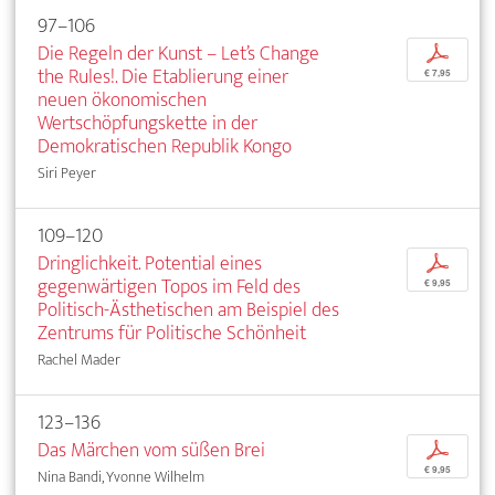
97–106
Die Regeln der Kunst – Let’s Change
p
the Rules!. Die Etablierung einer
€ 7,95
neuen ökonomischen
Wertschöpfungskette in der
Demokratischen Republik Kongo
Siri Peyer
109–120
Dringlichkeit. Potential eines
p
gegenwärtigen Topos im Feld des
€ 9,95
Politisch-Ästhetischen am Beispiel des
Zentrums für Politische Schönheit
Rachel Mader
123–136
Das Märchen vom süßen Brei
p
€ 9,95
Nina Bandi, Yvonne Wilhelm