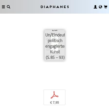
Diaphanes
Zur
Un/Eindeutigkeit
politisch
engagierter
Kunst
(S. 85 – 93)
p
€ 7,95