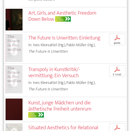
Art, Girls, and Aesthetic Freedom
Down Below
OPEN
ACCESS
The Future Is Unwritten. Einleitung
p
gratis
In: Ines Kleesattel (Hg.), Pablo Müller (Hg.),
The Future Is Unwritten
Transpoly in Kunstkritik/-
p
vermittlung. Ein Versuch
€ 14,95
In: Ines Kleesattel (Hg.), Pablo Müller (Hg.),
The Future Is Unwritten
Kunst, junge Mädchen und die
ästhetische Freiheit untenrum
OPEN
ACCESS
Situated Aesthetics for Relational
p