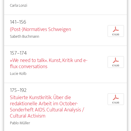
Carla Lonzi
141–156
(Post-)Normatives Schweigen
p
€ 9,95
Sabeth Buchmann
157–174
»We need to talk«. Kunst, Kritik und e-
p
flux conversations
€ 9,95
Lucie Kolb
175–192
Situierte Kunstkritik. Über die
p
redaktionelle Arbeit im October-
€ 9,95
Sonderheft AIDS. Cultural Analysis /
Cultural Activism
Pablo Müller