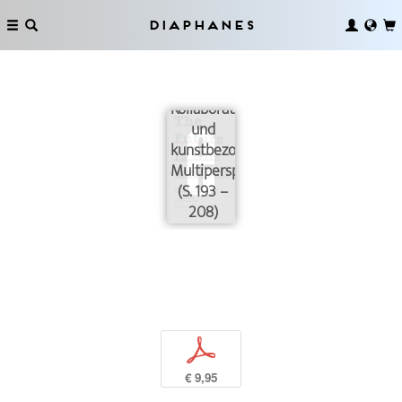
Diaphanes
Über
ExpertInnen,
Kollaborationen
und
kunstbezogene
Multiperspektivität
(S. 193 –
208)
p
€ 9,95