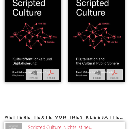
b
p
b
p
€ 25,00
€ 25,00
€ 30,00
€ 30,00
Weitere Texte von Ines Kleesattel bei DIAPHANES
Scripted Culture. Nichts ist neu,