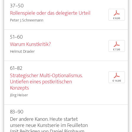
37–50
Rollenspiele oder das delegierte Urteil
p
€ 9,95
Peter J. Schneemann
51–60
Warum Kunstkritik?
p
€ 7,95
Helmut Draxler
61–82
Strategischer Multi-Optionalismus.
p
Untiefen eines postkritischen
€ 14,95
Konzepts
Jörg Heiser
83–90
Der andere Kanon. Heute startet
unsere neue Kunstserie im Feuilleton
(mit Beiträgen von Daniel Birnbaum,