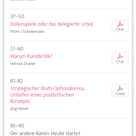
37–50
Rollenspiele oder das delegierte Urteil
p
€ 9,95
Peter J. Schneemann
51–60
Warum Kunstkritik?
p
€ 7,95
Helmut Draxler
61–82
Strategischer Multi-Optionalismus.
p
Untiefen eines postkritischen
€ 14,95
Konzepts
Jörg Heiser
83–90
Der andere Kanon. Heute startet