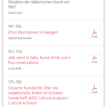
Situation der italienischen Kunst um
1967
Carla Lonzi
141–156
(Post-)Normatives Schweigen
p
€ 9,95
Sabeth Buchmann
157–174
»We need to talk«. Kunst, Kritik und e-
p
flux conversations
€ 9,95
Lucie Kolb
175–192
Situierte Kunstkritik. Über die
p
redaktionelle Arbeit im October-
€ 9,95
Sonderheft AIDS. Cultural Analysis /
Cultural Activism