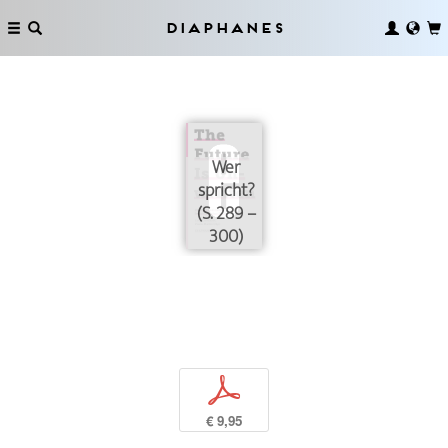
Diaphanes
Wer
spricht?
(S. 289 –
300)
p
€ 9,95