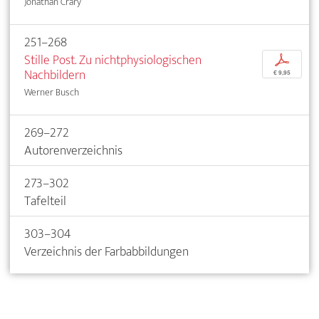
Jonathan Crary
251–268
Stille Post. Zu nichtphysiologischen
p
Nachbildern
€ 9,95
Werner Busch
269–272
Autorenverzeichnis
273–302
Tafelteil
303–304
Verzeichnis der Farbabbildungen