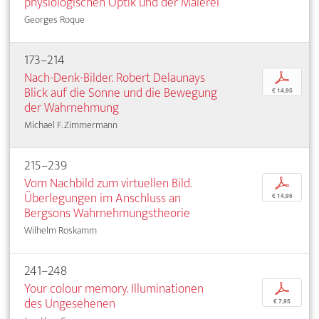
physiologischen Optik und der Malerei
Georges Roque
173–214
Nach-Denk-Bilder. Robert Delaunays
p
Blick auf die Sonne und die Bewegung
€ 14,95
der Wahrnehmung
Michael F. Zimmermann
215–239
Vom Nachbild zum virtuellen Bild.
p
Überlegungen im Anschluss an
€ 14,95
Bergsons Wahrnehmungstheorie
Wilhelm Roskamm
241–248
Your colour memory. Illuminationen
p
des Ungesehenen
€ 7,95