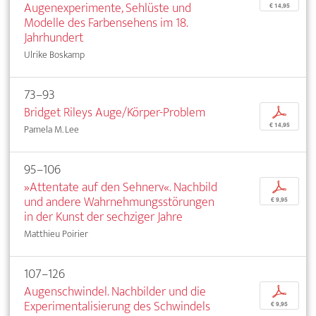
Augenexperimente, Sehlüste und
€ 14,95
Modelle des Farbensehens im 18.
Jahrhundert
Ulrike Boskamp
73–93
Bridget Rileys Auge/Körper-Problem
p
€ 14,95
Pamela M. Lee
95–106
»Attentate auf den Sehnerv«. Nachbild
p
und andere Wahrnehmungsstörungen
€ 9,95
in der Kunst der sechziger Jahre
Matthieu Poirier
107–126
Augenschwindel. Nachbilder und die
p
Experimentalisierung des Schwindels
€ 9,95