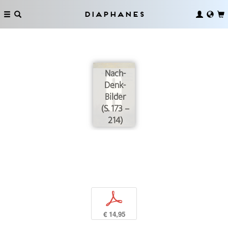
Diaphanes
Nach-
Denk-
Bilder
(S. 173 –
214)
p
€ 14,95