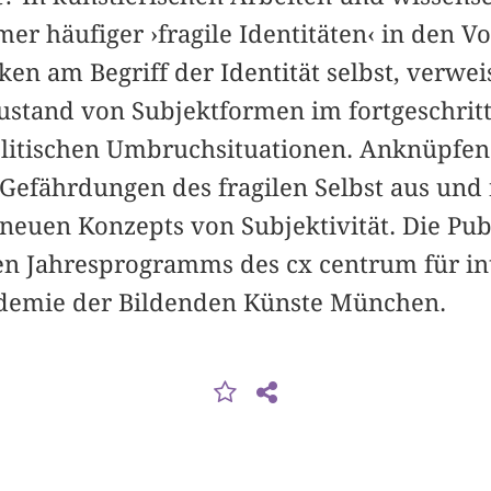
er häufiger ›fragile Identitäten‹ in den V
iken am Begriff der Identität selbst, verwe
ustand von Subjektformen im fortgeschrit
olitischen Umbruchsituationen. Anknüpfend
efährdungen des fragilen Selbst aus und 
 neuen Konzepts von Subjektivität. Die Publ
en Jahresprogramms des cx centrum für int
ademie der Bildenden Künste München.