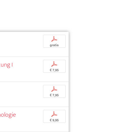
p
gratis
tung I
p
€ 7,95
p
€ 7,95
hologie
p
€ 9,95