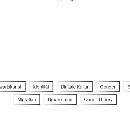
artskunst
Identität
Digitale Kultur
Gender
S
Migration
Urbanismus
Queer Theory