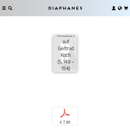
Diaphanes
Eine
Antwort
auf
Gertrud
Koch
(S. 149 –
154)
p
€ 7,95