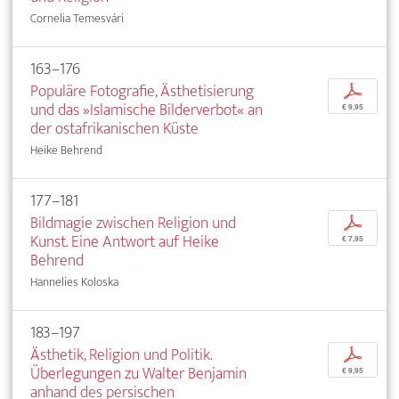
Cornelia Temesvári
163–176
Populäre Fotografie, Ästhetisierung
p
und das »Islamische Bilderverbot« an
€ 9,95
der ostafrikanischen Küste
Heike Behrend
177–181
Bildmagie zwischen Religion und
p
Kunst. Eine Antwort auf Heike
€ 7,95
Behrend
Hannelies Koloska
183–197
Ästhetik, Religion und Politik.
p
Überlegungen zu Walter Benjamin
€ 9,95
anhand des persischen