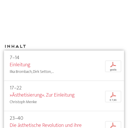
Inhalt
7–14
Einleitung
p
gratis
Ilka Brombach, Dirk Setton, ...
17–22
»Ästhetisierung«. Zur Einleitung
p
€ 7,95
Christoph Menke
23–40
Die ästhetische Revolution und ihre
p