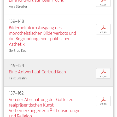
Eine Antwort auf Josef Früchtl
p
€ 7,95
Anja Streiter
139–148
Bilderpolitik im Ausgang des
p
monotheistischen Bilderverbots und
€ 7,95
die Begründung einer politischen
Ästhetik
Gertrud Koch
149–154
Eine Antwort auf Gertrud Koch
p
€ 7,95
Felix Ensslin
157–162
Von der Abschaffung der Götter zur
p
realpräsentischen Kunst.
€ 7,95
Vorbemerkungen zu »Ästhetisierung«
und Religion