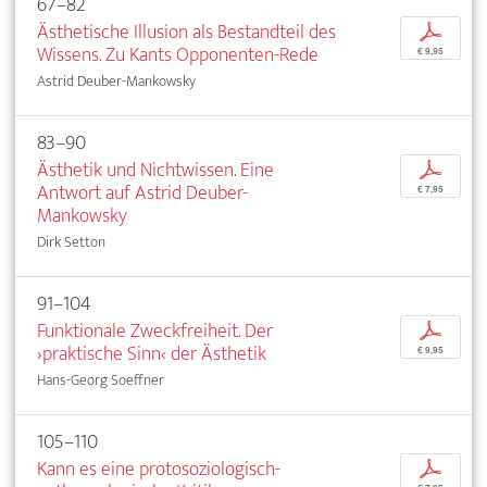
67–82
Ästhetische Illusion als Bestandteil des
p
Wissens. Zu Kants Opponenten-Rede
€ 9,95
Astrid Deuber-Mankowsky
83–90
Ästhetik und Nichtwissen. Eine
p
Antwort auf Astrid Deuber-
€ 7,95
Mankowsky
Dirk Setton
91–104
Funktionale Zweckfreiheit. Der
p
›praktische Sinn‹ der Ästhetik
€ 9,95
Hans-Georg Soeffner
105–110
Kann es eine protosoziologisch-
p