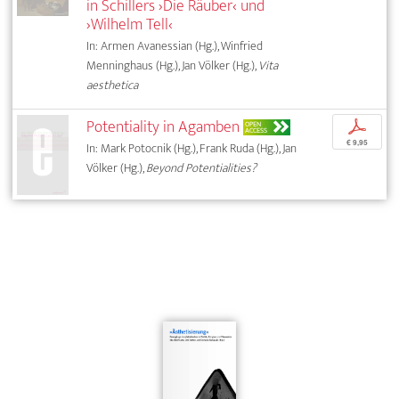
in Schillers ›Die Räuber‹ und
›Wilhelm Tell‹
In: Armen Avanessian (Hg.), Winfried
Menninghaus (Hg.), Jan Völker (Hg.),
Vita
aesthetica
Potentiality in Agamben
p
OPEN
ACCESS
€ 9,95
In: Mark Potocnik (Hg.), Frank Ruda (Hg.), Jan
Völker (Hg.),
Beyond Potentialities?