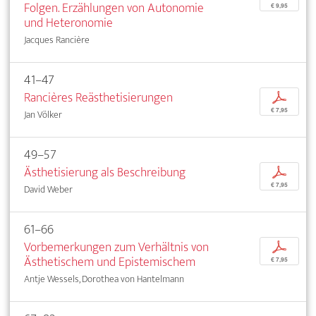
Folgen. Erzählungen von Autonomie
€ 9,95
und Heteronomie
Jacques Rancière
41–47
Rancières Reästhetisierungen
p
€ 7,95
Jan Völker
49–57
Ästhetisierung als Beschreibung
p
€ 7,95
David Weber
61–66
Vorbemerkungen zum Verhältnis von
p
Ästhetischem und Epistemischem
€ 7,95
Antje Wessels, Dorothea von Hantelmann