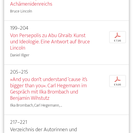
Achämenidenreichs
Bruce Lincoln
199–204
Von Persepolis zu Abu Ghraib: Kunst
p
und Ideologie. Eine Antwort auf Bruce
€ 7,95
Lincoln
Daniel Illger
205–215
»And you don’t understand ’cause it’s
p
bigger than you«. Carl Hegemann im
€ 9,95
Gespräch mit Ilka Brombach und
Benjamin Wihstutz
Ilka Brombach, Carl Hegemann, ...
217–221
Verzeichnis der Autorinnen und