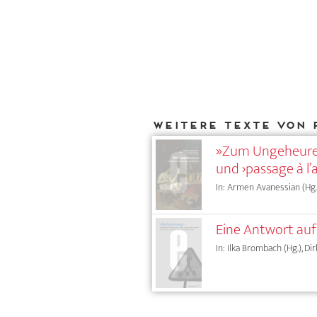
Weitere Texte von 
»Zum Ungeheuren
und ›passage à l’a
In: Armen Avanessian (Hg.)
Eine Antwort auf
In: Ilka Brombach (Hg.), Di