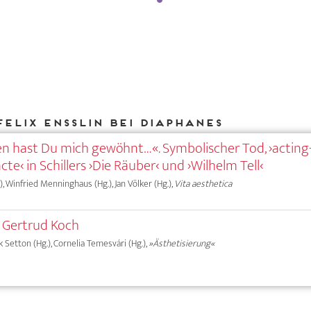
Felix Ensslin bei DIAPHANES
 hast Du mich gewöhnt…«. Symbolischer Tod, ›acting
cte‹ in Schillers ›Die Räuber‹ und ›Wilhelm Tell‹
, Winfried Menninghaus (Hg.), Jan Völker (Hg.),
Vita aesthetica
 Gertrud Koch
rk Setton (Hg.), Cornelia Temesvári (Hg.),
»Ästhetisierung«