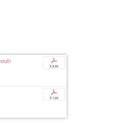
-out‹
p
€ 9,95
p
€ 7,95