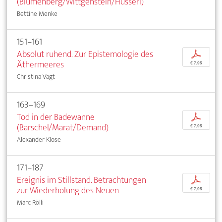
(Blumenberg/Wittgenstein/Husserl)
Bettine Menke
151–161
Absolut ruhend. Zur Epistemologie des
p
Äthermeeres
€ 7,95
Christina Vagt
163–169
Tod in der Badewanne
p
(Barschel/Marat/Demand)
€ 7,95
Alexander Klose
171–187
Ereignis im Stillstand. Betrachtungen
p
zur Wiederholung des Neuen
€ 7,95
Marc Rölli