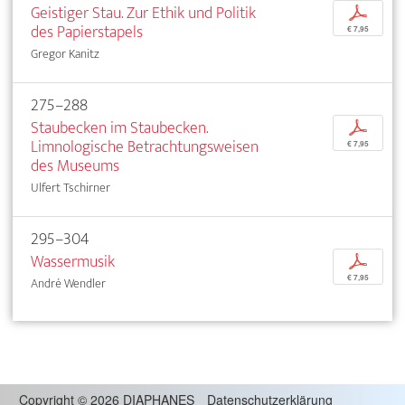
Geistiger Stau. Zur Ethik und Politik
p
des Papierstapels
€ 7,95
Gregor Kanitz
275–288
Staubecken im Staubecken.
p
Limnologische Betrachtungsweisen
€ 7,95
des Museums
Ulfert Tschirner
295–304
Wassermusik
p
€ 7,95
André Wendler
Copyright
©
2026 DIAPHANES
Datenschutzerklärung