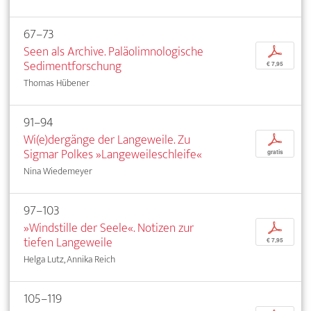
67–73
Seen als Archive. Paläolimnologische
p
Sedimentforschung
€ 7,95
Thomas Hübener
91–94
Wi(e)dergänge der Langeweile. Zu
p
Sigmar Polkes »Langeweileschleife«
gratis
Nina Wiedemeyer
97–103
»Windstille der Seele«. Notizen zur
p
tiefen Langeweile
€ 7,95
Helga Lutz, Annika Reich
105–119