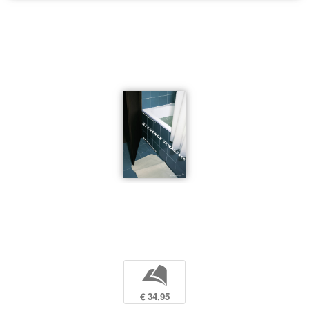
b
€ 34,95