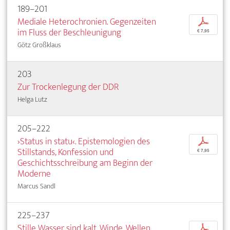
189–201
Mediale Heterochronien. Gegenzeiten
p
im Fluss der Beschleunigung
€ 7,95
Götz Großklaus
203
Zur Trockenlegung der DDR
Helga Lutz
205–222
›Status in statu‹. Epistemologien des
p
Stillstands, Konfession und
€ 7,95
Geschichtsschreibung am Beginn der
Moderne
Marcus Sandl
225–237
Stille Wasser sind kalt. Winde, Wellen
p