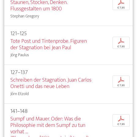
Staunen, Stocken, Denken.
p
Flussgestalten um 1800
€ 7,95
Stephan Gregory
121–125
Tote Post und Tintenprobe. Figuren
p
der Stagnation bei Jean Paul
€ 7,95
Jörg Paulus
127–137
Schreiben der Stagnation. Juan Carlos
p
Onetti und das neue Leben
€ 7,95
Jörn Etzold
141–148
Sumpf und Mauer. Oder: Was die
p
Philosophie mit dem Sumpf zu tun
€ 7,95
vorhat ...