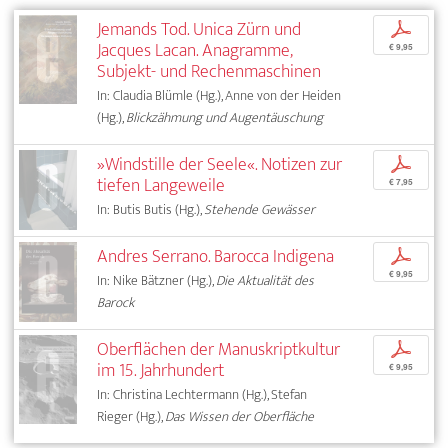
Jemands Tod. Unica Zürn und
p
Jacques Lacan. Anagramme,
€ 9,95
Subjekt- und Rechenmaschinen
In: Claudia Blümle (Hg.), Anne von der Heiden
(Hg.),
Blickzähmung und Augentäuschung
»Windstille der Seele«. Notizen zur
p
tiefen Langeweile
€ 7,95
In: Butis Butis (Hg.),
Stehende Gewässer
Andres Serrano. Barocca Indigena
p
€ 9,95
In: Nike Bätzner (Hg.),
Die Aktualität des
Barock
Oberflächen der Manuskriptkultur
p
im 15. Jahrhundert
€ 9,95
In: Christina Lechtermann (Hg.), Stefan
Rieger (Hg.),
Das Wissen der Oberfläche