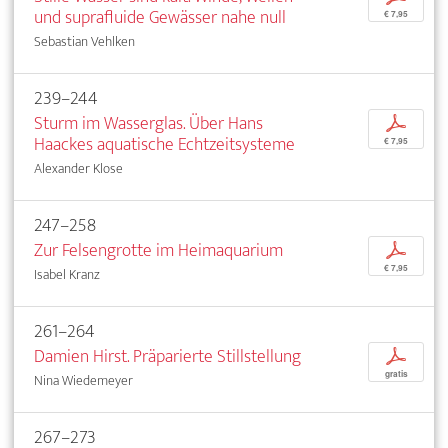
und suprafluide Gewässer nahe null
€ 7,95
Sebastian Vehlken
239–244
Sturm im Wasserglas. Über Hans
p
Haackes aquatische Echtzeitsysteme
€ 7,95
Alexander Klose
247–258
Zur Felsengrotte im Heimaquarium
p
€ 7,95
Isabel Kranz
261–264
Damien Hirst. Präparierte Stillstellung
p
gratis
Nina Wiedemeyer
267–273