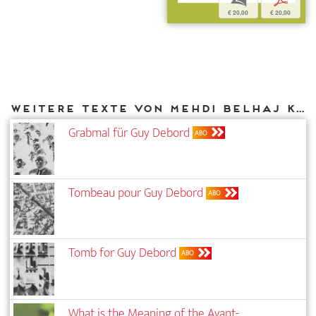
b
p
€ 20,00
€ 20,00
Weitere Texte von Mehdi Belhaj Kacem bei DIAPHANES
Grabmal für Guy Debord
ABO
Tombeau pour Guy Debord
ABO
Tomb for Guy Debord
ABO
What is the Meaning of the Avant-