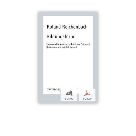
b
p
€ 25,00
€ 25,00