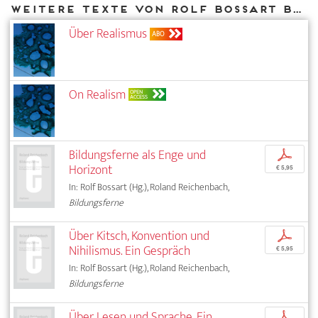
Weitere Texte von Rolf Bossart bei DIAPHANES
Über Realismus
ABO
On Realism
OPEN
ACCESS
Bildungsferne als Enge und
p
Horizont
€ 5,95
In: Rolf Bossart (Hg.), Roland Reichenbach,
Bildungsferne
Über Kitsch, Konvention und
p
Nihilismus. Ein Gespräch
€ 5,95
In: Rolf Bossart (Hg.), Roland Reichenbach,
Bildungsferne
Über Lesen und Sprache. Ein
p