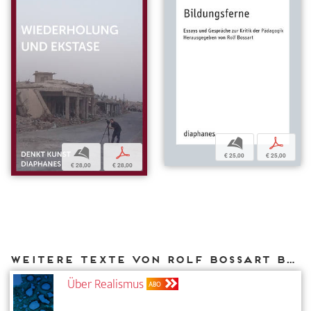
b
p
b
p
€ 25,00
€ 25,00
€ 28,00
€ 28,00
Weitere Texte von Rolf Bossart bei DIAPHANES
Über Realismus
ABO