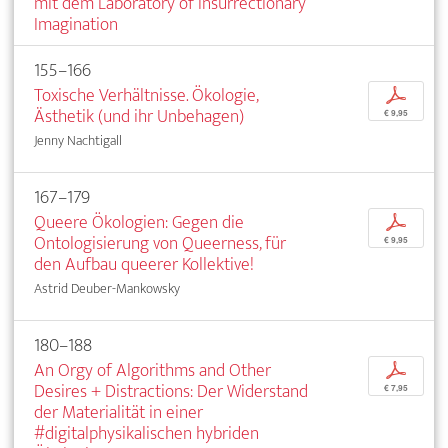
mit dem Laboratory of Insurrectionary
Imagination
155–166
Toxische Verhältnisse. Ökologie,
p
Ästhetik (und ihr Unbehagen)
€ 9,95
Jenny Nachtigall
167–179
Queere Ökologien: Gegen die
p
Ontologisierung von Queerness, für
€ 9,95
den Aufbau queerer Kollektive!
Astrid Deuber-Mankowsky
180–188
An Orgy of Algorithms and Other
p
Desires + Distractions: Der Widerstand
€ 7,95
der Materialität in einer
#digitalphysikalischen hybriden