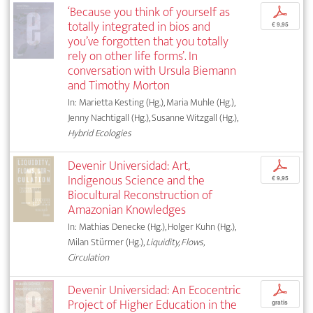
‘Because you think of yourself as
p
totally integrated in bios and
€ 9,95
you’ve forgotten that you totally
rely on other life forms’. In
conversation with Ursula Biemann
and Timothy Morton
In: Marietta Kesting (Hg.), Maria Muhle (Hg.),
Jenny Nachtigall (Hg.), Susanne Witzgall (Hg.),
Hybrid Ecologies
Devenir Universidad: Art,
p
Indigenous Science and the
€ 9,95
Biocultural Reconstruction of
Amazonian Knowledges
In: Mathias Denecke (Hg.), Holger Kuhn (Hg.),
Milan Stürmer (Hg.),
Liquidity, Flows,
Circulation
Devenir Universidad: An Ecocentric
p
Project of Higher Education in the
gratis