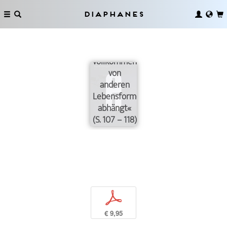
vorstellt
und
Diaphanes
vergessen
hat, dass
man
vollkommen
von
anderen
Lebensformen
abhängt«
(S. 107 – 118)
p
€ 9,95