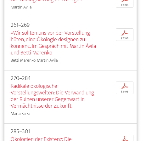
€ 9,95
Martín Ávila
261–269
»Wir sollten uns vor der Vorstellung
p
hüten, eine Ökologie designen zu
€ 7,95
können«. Im Gespräch mit Martín Ávila
und Betti Marenko
Betti Marenko, Martín Ávila
270–284
Radikale ökologische
p
Vorstellungswelten: Die Verwandlung
€ 9,95
der Ruinen unserer Gegenwart in
Vermächtnisse der Zukunft
Maria Kaika
285–301
Ökologien der Existenz: Die
p