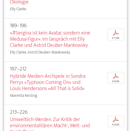
Ökologie
Elly Clarke
189–196
»#Sergina ist kein Avatar, sondern eine
p
Medusa-Figur«. Im Gespräch mit Elly
€ 7,95
Clarke und Astrid Deuber-Mankowsky
Elly Clarke, Astrid Deuber-Mankowsky
197–212
Hybride Medien-Archipele in Sondra
p
Perrys »Typhoon Coming On« und
€ 9,95
Louis Hendersons »All That is Solid«
Marietta Kesting
213–226
Umweltlich-Werden. Zur Kritik der
p
environmentalitären Macht-, Welt- und
€ 9,95