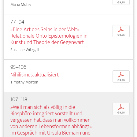
€ 9,95
Maria Muhle
77–94
»Eine Art des Seins in der Welt«.
p
Relationale Onto-Epistemologien in
€ 9,95
Kunst und Theorie der Gegenwart
Susanne Witzgall
95–106
Nihilismus, aktualisiert
p
€ 9,95
Timothy Morton
107–118
»Weil man sich als völlig in die
p
Biosphäre integriert vorstellt und
€ 9,95
vergessen hat, dass man vollkommen
von anderen Lebensformen abhängt«.
Im Gespräch mit Ursula Biemann und