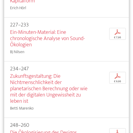
Kapitalform
Erich Hörl
227–233
Ein-Minuten-Material: Eine
p
chronologische Analyse von Sound-
€ 7,95
Ökologien
BJ Nilsen
234–247
Zukunftsgestaltung: Die
p
Nichtmenschlichkeit der
€ 9,95
planetarischen Berechnung oder wie
mit der digitalen Ungewissheit zu
leben ist
Betti Marenko
248–260
Die Ökologisierung des Designs
p