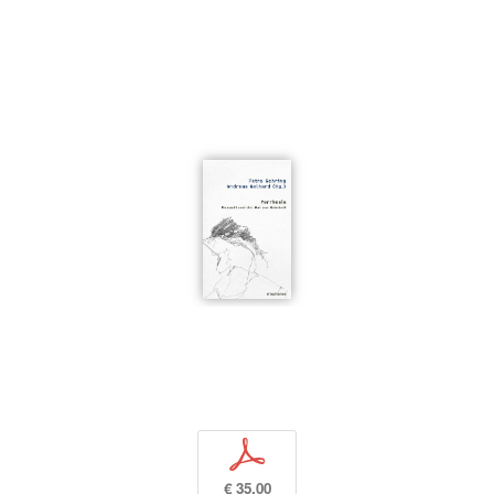
p
€ 35,00