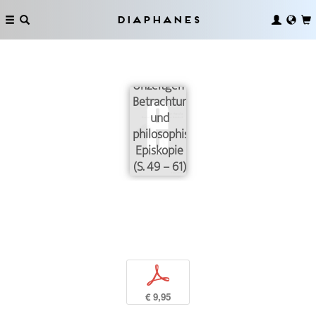
Diaphanes
Unzeitgemäße
Betrachtungen
und
philosophische
Episkopie
(S. 49 – 61)
p
€ 9,95