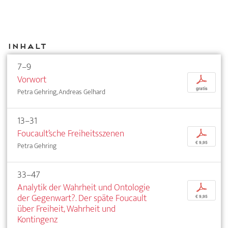
Inhalt
7–9
Vorwort
p
gratis
Petra Gehring, Andreas Gelhard
13–31
Foucault’sche Freiheitsszenen
p
€ 9,95
Petra Gehring
33–47
Analytik der Wahrheit und Ontologie
p
der Gegenwart?. Der späte Foucault
€ 9,95
über Freiheit, Wahrheit und
Kontingenz