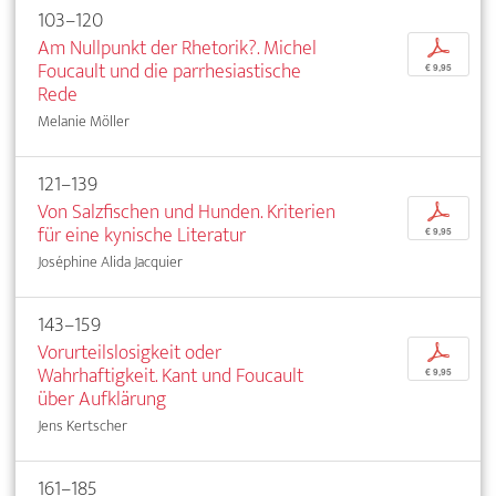
103–120
Am Nullpunkt der Rhetorik?. Michel
p
Foucault und die parrhesiastische
€ 9,95
Rede
Melanie Möller
121–139
Von Salzfischen und Hunden. Kriterien
p
für eine kynische Literatur
€ 9,95
Joséphine Alida Jacquier
143–159
Vorurteilslosigkeit oder
p
Wahrhaftigkeit. Kant und Foucault
€ 9,95
über Aufklärung
Jens Kertscher
161–185