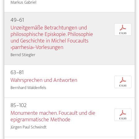
Markus Gabriel
49–61
Unzeitgemäße Betrachtungen und
p
philosophische Episkopie. Philosophie
€ 9,95
und Geschichte in Michel Foucaults
›parrhesia‹-Vorlesungen
Bernd Stiegler
63–81
Wahrsprechen und Antworten
p
€ 9,95
Bernhard Waldenfels
85–102
Monumente machen. Foucault und die
p
epigrammatische Methode
€ 9,95
Jürgen Paul Schwindt