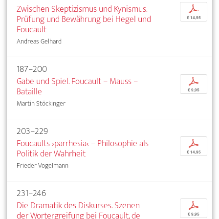
Zwischen Skeptizismus und Kynismus.
p
Prüfung und Bewährung bei Hegel und
€ 14,95
Foucault
Andreas Gelhard
187–200
Gabe und Spiel. Foucault – Mauss –
p
Bataille
€ 9,95
Martin Stöckinger
203–229
Foucaults ›parrhesia‹ – Philosophie als
p
Politik der Wahrheit
€ 14,95
Frieder Vogelmann
231–246
Die Dramatik des Diskurses. Szenen
p
der Wortergreifung bei Foucault, de
€ 9,95