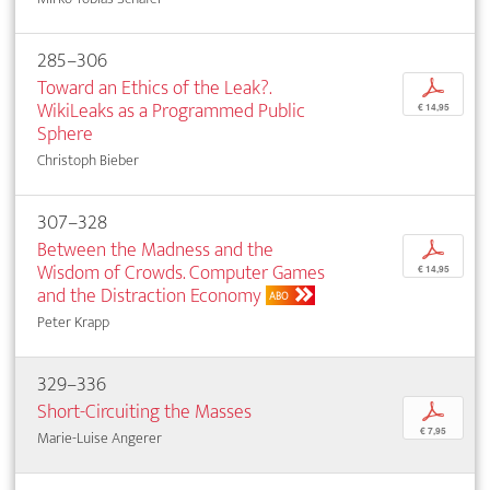
285–306
Toward an Ethics of the Leak?.
p
WikiLeaks as a Programmed Public
€ 14,95
Sphere
Christoph Bieber
307–328
Between the Madness and the
p
Wisdom of Crowds. Computer Games
€ 14,95
and the Distraction Economy
ABO
Peter Krapp
329–336
Short-Circuiting the Masses
p
€ 7,95
Marie-Luise Angerer