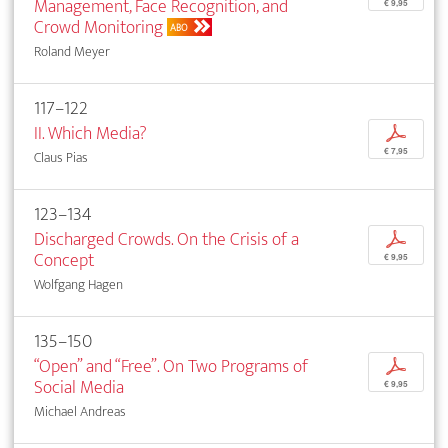
Management, Face Recognition, and
€ 9,95
Crowd Monitoring
ABO
Roland Meyer
117–122
II. Which Media?
p
€ 7,95
Claus Pias
123–134
Discharged Crowds. On the Crisis of a
p
Concept
€ 9,95
Wolfgang Hagen
135–150
“Open” and “Free”. On Two Programs of
p
Social Media
€ 9,95
Michael Andreas