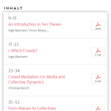
Inhalt
9–15
An Introduction in Ten Theses
p
gratis
Inge Baxmann, Timon Beyes, ...
17–22
I. Which Crowds?
p
€ 7,95
Inge Baxmann
23–34
Crowd Mediation. On Media and
p
Collective Dynamics
€ 9,95
Christian Borch
35–52
From Masses to Collectives.
p