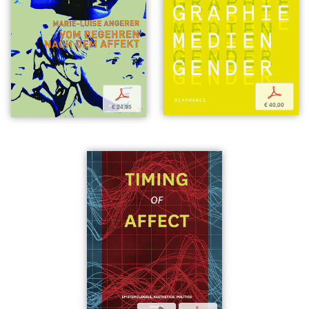
p
p
€ 40,00
€ 24,95