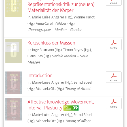
Repräsentationskritik zur (neuen)
€ 9,95
Materialität der Körper
In: Marie-Luise Angerer (Hg.), Yvonne Hardt
(Hg.), Anna-Carolin Weber (Hg.),
Choreographie – Medien – Gender
Kurzschluss der Massen
p
€ 7,95
In: Inge Baxmann (Hg.), Timon Beyes (Hg.),
Claus Pias (Hg.),
Soziale Medien – Neue
Massen
Introduction
p
€ 7,95
In: Marie-Luise Angerer (Hg.), Bernd Bösel
(Hg.), Michaela Ott (Hg.),
Timing of Affect
Affective Knowledge. Movement,
p
Interval, Plasticity
OPEN
€ 9,95
ACCESS
In: Marie-Luise Angerer (Hg.), Bernd Bösel
(Hg.), Michaela Ott (Hg.),
Timing of Affect