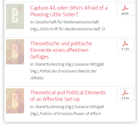
Capture All, oder: Who's Afraid of a
p
Pleasing Little Sister?
gratis
In: Gesellschaft für Medienwissenschaft
(Hg.),
Zeitschrift für Medienwissenschaft 13
Theoretische und politische
p
Elemente eines affektiven
€ 7,95
Gefüges
In: Marietta Kesting (Hg.), Susanne Witzgall
(Hg.),
Politik der Emotionen/Macht der
Affekte
Theoretical and Political Elements
p
of an Affective Set-Up
€ 9,95
In: Marietta Kesting (Hg.), Susanne Witzgall
(Hg.),
Politics of Emotion/Power of Affect