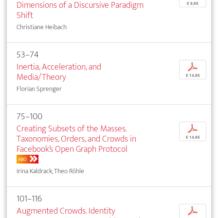
Dimensions of a Discursive Paradigm
€ 9,95
Shift
Christiane Heibach
53–74
Inertia, Acceleration, and
p
Media/Theory
€ 14,95
Florian Sprenger
75–100
Creating Subsets of the Masses.
p
Taxonomies, Orders, and Crowds in
€ 14,95
Facebook’s Open Graph Protocol
ABO
Irina Kaldrack, Theo Röhle
101–116
Augmented Crowds. Identity
p