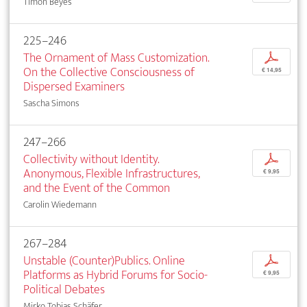
Timon Beyes
225–246
The Ornament of Mass Customization.
p
On the Collective Consciousness of
€ 14,95
Dispersed Examiners
Sascha Simons
247–266
Collectivity without Identity.
p
Anonymous, Flexible Infrastructures,
€ 9,95
and the Event of the Common
Carolin Wiedemann
267–284
Unstable (Counter)Publics. Online
p
Platforms as Hybrid Forums for Socio-
€ 9,95
Political Debates
Mirko Tobias Schäfer