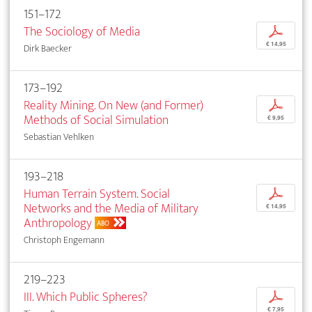
151–172
The Sociology of Media
p
€ 14,95
Dirk Baecker
173–192
Reality Mining. On New (and Former)
p
Methods of Social Simulation
€ 9,95
Sebastian Vehlken
193–218
Human Terrain System. Social
p
Networks and the Media of Military
€ 14,95
Anthropology
ABO
Christoph Engemann
219–223
III. Which Public Spheres?
p
€ 7,95