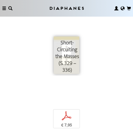
Diaphanes
Short-
Circuiting
the Masses
(S. 329 –
336)
p
€ 7,95