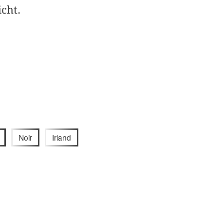
cht.
Noir
Irland