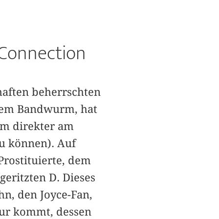
 Connection
haften beherrschten
inem Bandwurm, hat
um direkter am
u können). Auf
Prostituierte, dem
eritzten D. Dieses
hn, den Joyce-Fan,
Spur kommt, dessen