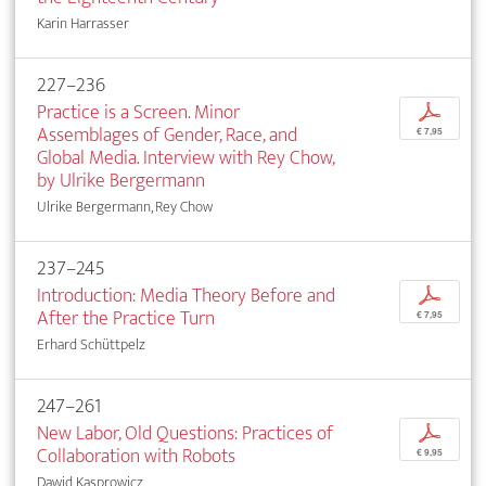
Karin Harrasser
227–236
Practice is a Screen. Minor
p
Assemblages of Gender, Race, and
€ 7,95
Global Media. Interview with Rey Chow,
by Ulrike Bergermann
Ulrike Bergermann, Rey Chow
237–245
Introduction: Media Theory Before and
p
After the Practice Turn
€ 7,95
Erhard Schüttpelz
247–261
New Labor, Old Questions: Practices of
p
Collaboration with Robots
€ 9,95
Dawid Kasprowicz