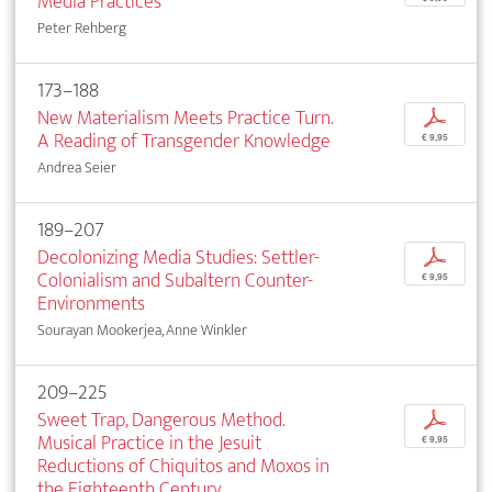
Media Practices
Peter Rehberg
173–188
New Materialism Meets Practice Turn.
p
A Reading of Transgender Knowledge
€ 9,95
Andrea Seier
189–207
Decolonizing Media Studies: Settler-
p
Colonialism and Subaltern Counter-
€ 9,95
Environments
Sourayan Mookerjea, Anne Winkler
209–225
Sweet Trap, Dangerous Method.
p
Musical Practice in the Jesuit
€ 9,95
Reductions of Chiquitos and Moxos in
the Eighteenth Century