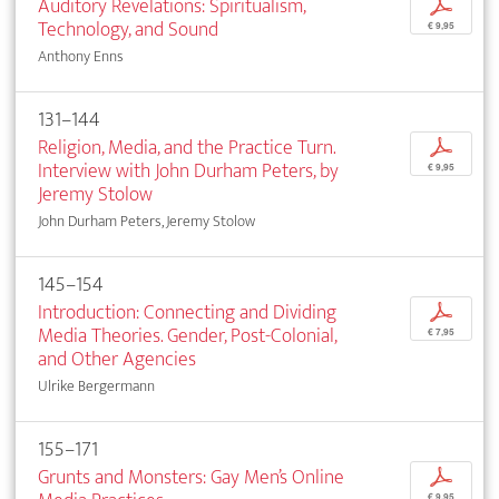
Auditory Revelations: Spiritualism,
p
Technology, and Sound
€ 9,95
Anthony Enns
131–144
Religion, Media, and the Practice Turn.
p
Interview with John Durham Peters, by
€ 9,95
Jeremy Stolow
John Durham Peters, Jeremy Stolow
145–154
Introduction: Connecting and Dividing
p
Media Theories. Gender, Post-Colonial,
€ 7,95
and Other Agencies
Ulrike Bergermann
155–171
Grunts and Monsters: Gay Men’s Online
p
€ 9,95