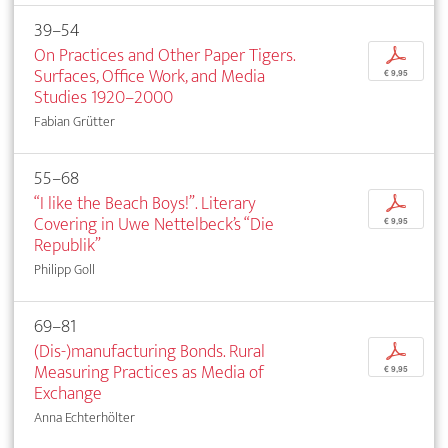
39–54
On Practices and Other Paper Tigers.
p
Surfaces, Office Work, and Media
€ 9,95
Studies 1920–2000
Fabian Grütter
55–68
“I like the Beach Boys!”. Literary
p
Covering in Uwe Nettelbeck’s “Die
€ 9,95
Republik”
Philipp Goll
69–81
(Dis-)manufacturing Bonds. Rural
p
Measuring Practices as Media of
€ 9,95
Exchange
Anna Echterhölter