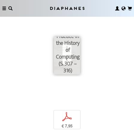
Diaphanes
Practice in
the History
of
Computing
(S. 307 –
316)
p
€ 7,95