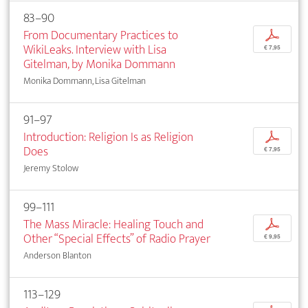
83–90
From Documentary Practices to
p
WikiLeaks. Interview with Lisa
€ 7,95
Gitelman, by Monika Dommann
Monika Dommann, Lisa Gitelman
91–97
Introduction: Religion Is as Religion
p
Does
€ 7,95
Jeremy Stolow
99–111
The Mass Miracle: Healing Touch and
p
Other “Special Effects” of Radio Prayer
€ 9,95
Anderson Blanton
113–129