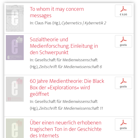
To whom it may concern
p
messages
€ 9,95
In: Claus Pias (Hg.),
Cybernetics | Kybernetik 2
Sozialtheorie und
p
Medienforschung. Einleitung in
gratis
den Schwerpunkt
In: Gesellschaft für Medienwissenschaft
(Hg.),
Zeitschrift für Medienwissenschaft 6
60 Jahre Medientheorie: Die Black
p
Box der »Explorations« wird
gratis
geöffnet
In: Gesellschaft für Medienwissenschaft
(Hg.),
Zeitschrift für Medienwissenschaft 11
Über einen neuerlich erhobenen
p
tragischen Ton in der Geschichte
gratis
des Internets