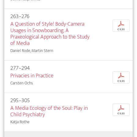
263–276
A Question of Style! Body-Camera
p
Usages in Snowboarding. A
€ 9,95
Praxeological Approach to the Study
of Media
Daniel Rode, Martin Stern
277–294
Privacies in Practice
p
€ 9,95
Carsten Ochs
295–305
A Media Ecology of the Soul: Play in
p
Child Psychiatry
€ 9,95
Katja Rothe