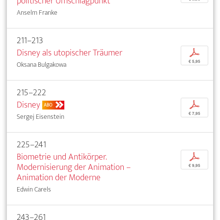
politischer Umschlagpunkt
Anselm Franke
211–213
Disney als utopischer Träumer
p
€ 5,95
Oksana Bulgakowa
215–222
Disney
p
ABO
€ 7,95
Sergej Eisenstein
225–241
Biometrie und Antikörper.
p
Modernisierung der Animation –
€ 9,95
Animation der Moderne
Edwin Carels
243–261