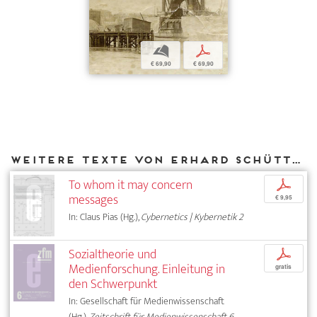
b
p
€ 69,90
€ 69,90
Weitere Texte von Erhard Schüttpelz bei DIAPHANES
To whom it may concern
p
messages
€ 9,95
In: Claus Pias (Hg.),
Cybernetics | Kybernetik 2
Sozialtheorie und
p
Medienforschung. Einleitung in
gratis
den Schwerpunkt
In: Gesellschaft für Medienwissenschaft
(Hg.),
Zeitschrift für Medienwissenschaft 6