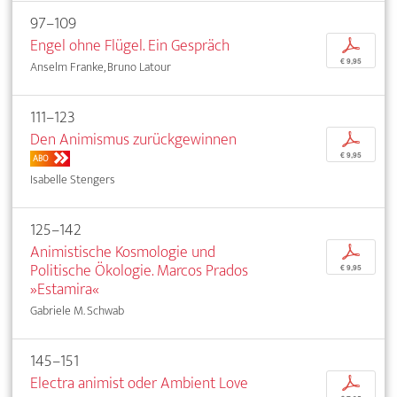
97–109
Engel ohne Flügel. Ein Gespräch
p
€ 9,95
Anselm Franke, Bruno Latour
111–123
Den Animismus zurückgewinnen
p
€ 9,95
ABO
Isabelle Stengers
125–142
Animistische Kosmologie und
p
Politische Ökologie. Marcos Prados
€ 9,95
»Estamira«
Gabriele M. Schwab
145–151
Electra animist oder Ambient Love
p