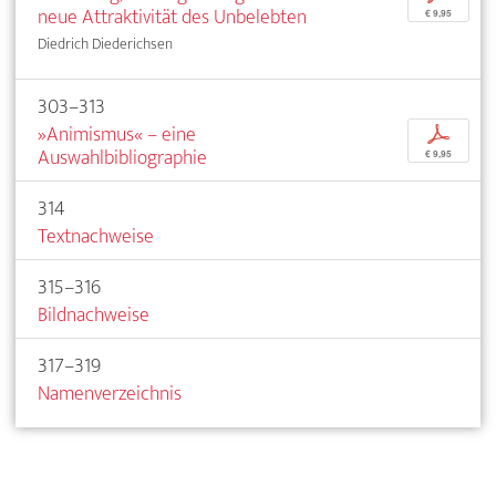
neue Attraktivität des Unbelebten
€ 9,95
Diedrich Diederichsen
303–313
»Animismus« – eine
p
Auswahlbibliographie
€ 9,95
314
Textnachweise
315–316
Bildnachweise
317–319
Namenverzeichnis