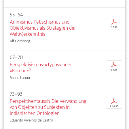
55–64
Animismus, Fetischismus und
p
Objektivismus als Strategien der
€ 7,95
Welt(v)erkenntnis
Alf Hornborg
67–70
Perspektivismus: »Typus« oder
p
»Bombe«?
€ 5,95
Bruno Latour
73–93
Perspektiventausch. Die Verwandlung
p
von Objekten zu Subjekten in
€ 14,95
indianischen Ontologien
Eduardo Viveiros de Castro