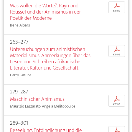
Was wollen die Worte?. Raymond
p
Roussel und der Animismus in der
€ 9,95
Poetik der Moderne
Irene Albers
263–277
Untersuchungen zum animistischen
p
Materialismus. Anmerkungen über das
€ 9,95
Lesen und Schreiben afrikanischer
Literatur, Kultur und Gesellschaft
Harry Garuba
279–287
Maschinischer Animismus
p
€ 7,95
Maurizio Lazzarato, Angela Melitopoulos
289–301
Beseelung, Entdinglichung und die
p