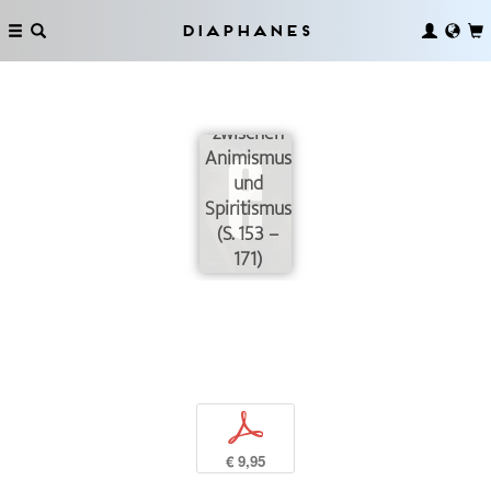
Diaphanes
Auf der
Schwelle
zwischen
Animismus
und
Spiritismus
(S. 153 –
171)
p
€ 9,95