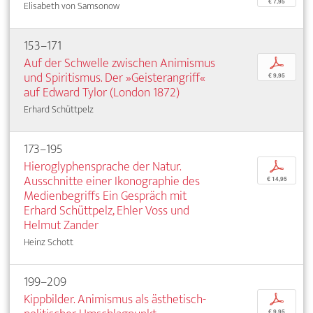
€ 7,95
Elisabeth von Samsonow
153–171
Auf der Schwelle zwischen Animismus
p
und Spiritismus. Der »Geisterangriff«
€ 9,95
auf Edward Tylor (London 1872)
Erhard Schüttpelz
173–195
Hieroglyphensprache der Natur.
p
Ausschnitte einer Ikonographie des
€ 14,95
Medienbegriffs Ein Gespräch mit
Erhard Schüttpelz, Ehler Voss und
Helmut Zander
Heinz Schott
199–209
Kippbilder. Animismus als ästhetisch-
p
€ 9,95