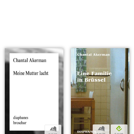
b
e
b
€ 15,00
€ 12,99