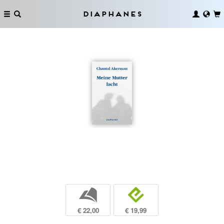
Diaphanes
b
e
€ 22,00
€ 19,99