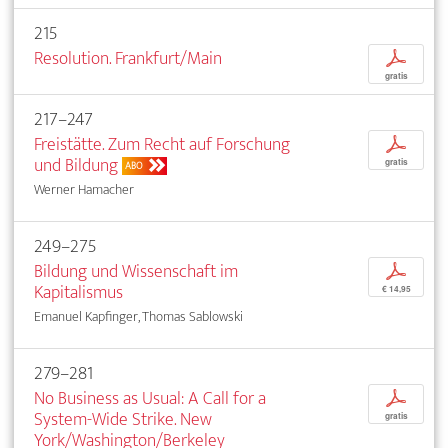
215
Resolution. Frankfurt/Main
p
gratis
217–247
Freistätte. Zum Recht auf Forschung
p
und Bildung
gratis
ABO
Werner Hamacher
249–275
Bildung und Wissenschaft im
p
Kapitalismus
€ 14,95
Emanuel Kapfinger, Thomas Sablowski
279–281
No Business as Usual: A Call for a
p
System-Wide Strike. New
gratis
York/Washington/Berkeley