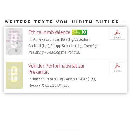
Weitere Texte von Judith Butler bei DIAPHANES
Ethical Ambivalence
p
OPEN
ACCESS
€ 7,95
In: Anneka Esch-van Kan (Hg.), Stephan
Packard (Hg.), Philipp Schulte (Hg.),
Thinking –
Resisting – Reading the Political
Von der Performativität zur
p
Prekarität
€ 9,95
In: Kathrin Peters (Hg.), Andrea Seier (Hg.),
Gender & Medien-Reader