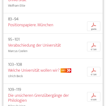
Wolfram Ette
83–94
Positionspapiere. München
p
gratis
95–101
Verabschiedung der Universität
p
€ 7,95
Marcus Coelen
103–108
Welche Universität wollen wir?
p
ABO
€ 7,95
Ulrich Beck
109–119
Die unsicheren Grenzübergänge der
p
Philologien
€ 9,95