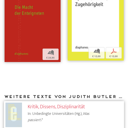
b
p
b
€ 12,00
€ 12,00
€ 24,95
Weitere Texte von Judith Butler bei DIAPHANES
Kritik, Dissens, Disziplinarität
In: Unbedingte Universitäten (Hg.),
Was
passiert?