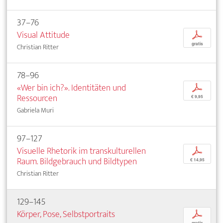
37–76
Visual Attitude
p
gratis
Christian Ritter
78–96
«Wer bin ich?». Identitäten und
p
Ressourcen
€ 9,95
Gabriela Muri
97–127
Visuelle Rhetorik im transkulturellen
p
Raum. Bildgebrauch und Bildtypen
€ 14,95
Christian Ritter
129–145
Körper, Pose, Selbstportraits
p
gratis