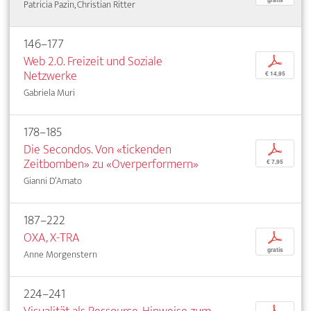
Patricia Pazin, Christian Ritter
146–177
Web 2.0. Freizeit und Soziale
p
Netzwerke
€ 14,95
Gabriela Muri
178–185
Die Secondos. Von «tickenden
p
Zeitbomben» zu «Overperformern»
€ 7,95
Gianni D’Amato
187–222
OXA, X-TRA
p
gratis
Anne Morgenstern
224–241