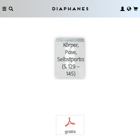
Diaphanes
Körper,
Pose,
Selbstportraits
(S. 129 –
145)
p
gratis