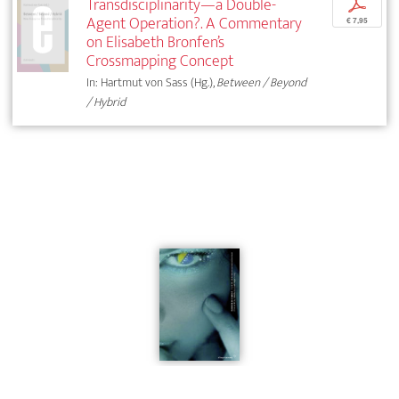
Transdisciplinarity—a Double-
p
Agent Operation?. A Commentary
€ 7,95
on Elisabeth Bronfen’s
Crossmapping Concept
In: Hartmut von Sass (Hg.),
Between / Beyond
/ Hybrid