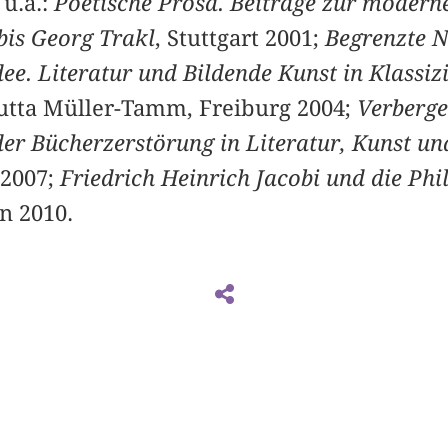
u.a.:
Poetische Prosa. Beiträge zur modern
bis Georg Trakl
, Stuttgart 2001;
Begrenzte 
dee. Literatur und Bildende Kunst in Klassi
 Jutta Müller-Tamm, Freiburg 2004;
Verberge
er Bücherzerstörung in Literatur, Kunst un
 2007;
Friedrich Heinrich Jacobi und die Phi
n 2010.