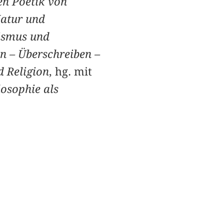
en Poetik von
Natur und
zismus und
n – Überschreiben –
d Religion
, hg. mit
losophie als