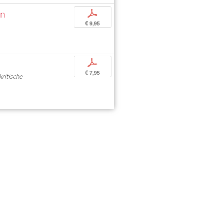
nn
p
€ 9,95
p
€ 7,95
kritische