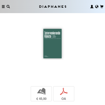
Diaphanes
b
p
€ 45,00
OA