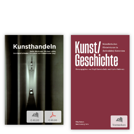
b
p
b
€ 40,00
€ 40,00
Vormerken