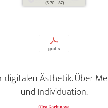
(S. 70 – 87)
p
gratis
er digitalen Ästhetik. Über M
und Individuation.
Olga Goriunova