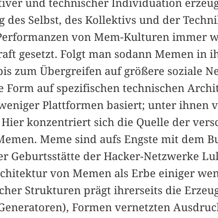
tiver und technischer Individuation erzeu
g des Selbst, des Kollektivs und der Techni
 Performanzen von Mem-Kulturen immer w
raft gesetzt. Folgt man sodann Memen in ih
bis zum Übergreifen auf größere soziale Ne
ve Form auf spezifischen technischen Arch
weniger Plattformen basiert; unter ihnen 
Hier konzentriert sich die Quelle der ver
emen. Meme sind aufs Engste mit dem Bu
er Geburtsstätte der Hacker-Netzwerke Lu
hitektur von Memen als Erbe einiger weni
cher Strukturen prägt ihrerseits die Erze
eneratoren), Formen vernetzten Ausdruck