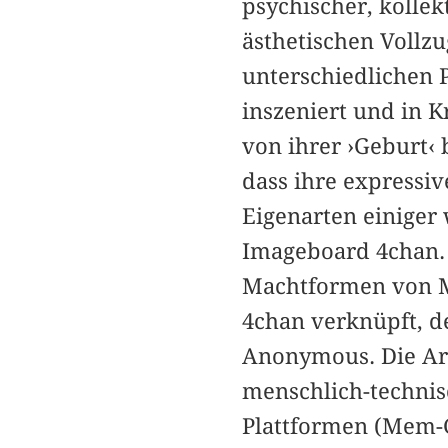
psychischer, kollek
ästhetischen Vollzu
unterschiedlichen
inszeniert und in K
von ihrer ›Geburt‹ 
dass ihre expressi
Eigenarten einiger 
Imageboard 4chan. 
Machtformen von M
4chan verknüpft, d
Anonymous. Die Arc
menschlich-technis
Plattformen (Mem-G