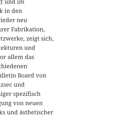
gt und im
k in den
ieder neu
rer Fabrikation,
tzwerke, zeigt sich,
itekturen und
vor allem das
schiedenen
lletin Board von
lzsec und
ger spezifisch
ugung von neuen
s und ästhetischer