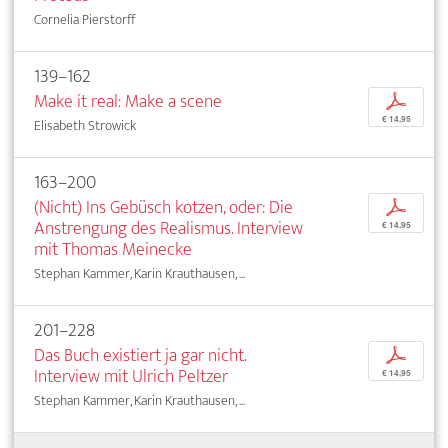
Cornelia Pierstorff
139–162
Make it real: Make a scene
p
€ 14,95
Elisabeth Strowick
163–200
(Nicht) Ins Gebüsch kotzen, oder: Die
p
Anstrengung des Realismus. Interview
€ 14,95
mit Thomas Meinecke
Stephan Kammer, Karin Krauthausen, ...
201–228
Das Buch existiert ja gar nicht.
p
Interview mit Ulrich Peltzer
€ 14,95
Stephan Kammer, Karin Krauthausen, ...