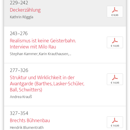
229–242
Deckerzählung
p
€ 9,95
Kathrin Röggla
243–276
Realismus ist keine Geisterbahn.
p
Interview mit Milo Rau
€ 14,95
Stephan Kammer, Karin Krauthausen, ...
277–326
Struktur und Wirklichkeit in der
p
Avantgarde (Barthes, Lasker-Schüler,
€ 14,95
Ball, Schwitters)
Andrea Krauß
327–354
Brechts Bühnenbau
p
€ 14,95
Hendrik Blumentrath