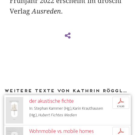
Frühjahr 2022 erscheint im droschl
Verlag
Ausreden
.
Weitere Texte von Kathrin Röggla bei DIAPHANES
der akustische fichte
p
€ 9,95
In: Stephan Kammer (Hg.), Karin Krauthausen
(Hg.),
Hubert Fichtes Medien
Wohnmobile vs. mobile homes
p