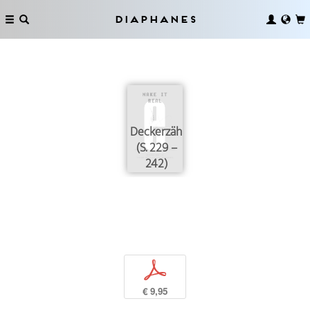
Diaphanes
Deckerzählung
(S. 229 –
242)
p
€ 9,95