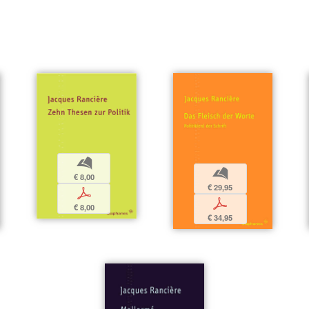
b
b
€ 8,00
€ 29,95
p
p
€ 8,00
€ 34,95