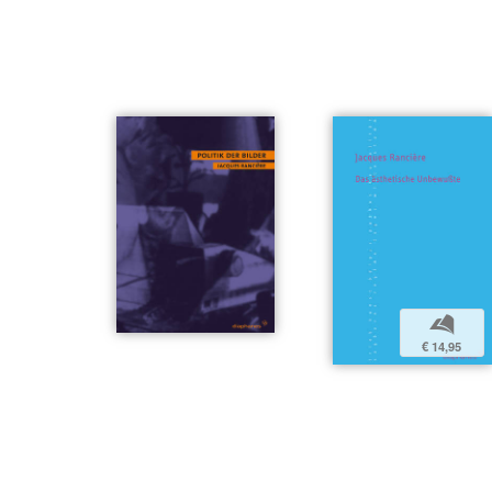
b
€ 14,95