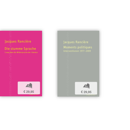
b
b
€ 29,95
€ 29,95