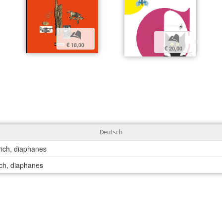
b
b
€ 18,00
€ 20,00
Deutsch
rich, diaphanes
ich, diaphanes