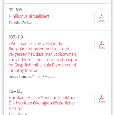
95–106
Nihilismus, aktualisiert
p
€ 9,95
Timothy Morton
107–118
»Weil man sich als völlig in die
p
Biosphäre integriert vorstellt und
€ 9,95
vergessen hat, dass man vollkommen
von anderen Lebensformen abhängt«.
Im Gespräch mit Ursula Biemann und
Timothy Morton
Ursula Biemann, Timothy Morton
119–133
Hurrikane, Eis am Stiel und Plankton:
p
Die hybriden Ökologien körperlicher
€ 9,95
Naturen
Stacy Alaimo