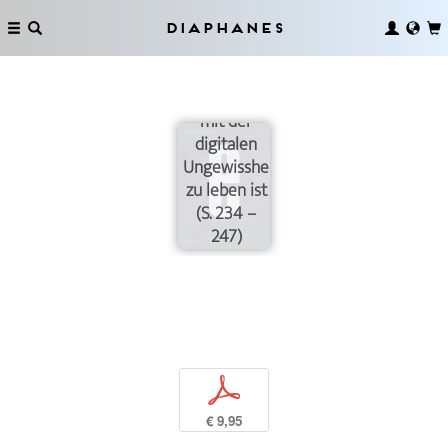
Nichtmenschlichkeit
der
Diaphanes
planetarischen
Berechnung
oder wie
mit der
digitalen
Ungewissheit
zu leben ist
(S. 234 –
247)
p
€ 9,95