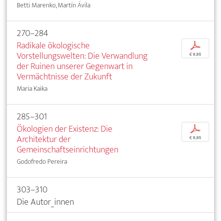
Betti Marenko, Martín Ávila
270–284
Radikale ökologische
p
Vorstellungswelten: Die Verwandlung
€ 9,95
der Ruinen unserer Gegenwart in
Vermächtnisse der Zukunft
Maria Kaika
285–301
Ökologien der Existenz: Die
p
Architektur der
€ 9,95
Gemeinschaftseinrichtungen
Godofredo Pereira
303–310
Die Autor_innen