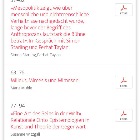
57–62
»Mesopolitik zeigt, wie über
p
menschliche und nichtmenschliche
€ 7,95
Verhältnisse nachgedacht wurde,
lange bevor der Begriff des
Anthropozäns lautstark die Bühne
betrat«. Im Gespräch mit Simon
Starling und Ferhat Taylan
Simon Starling, Ferhat Taylan
63–76
Milieus, Mimesis und Mimesen
p
€ 9,95
Maria Muhle
77–94
»Eine Art des Seins in der Welt«.
p
Relationale Onto-Epistemologien in
€ 9,95
Kunst und Theorie der Gegenwart
Susanne Witzgall