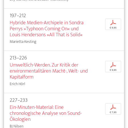
197–212
Hybride Medien-Archipele in Sondra
p
Perrys »Typhoon Coming On« und
€ 9,95
Louis Hendersons »All That is Solid«
Marietta Kesting
213–226
Umweltlich-Werden. Zur Kritik der
p
environmentalitären Macht-, Welt- und
€ 9,95
Kapitalform
Erich Hörl
227–233
Ein-Minuten-Material: Eine
p
chronologische Analyse von Sound-
€ 7,95
Ökologien
BJ Nilsen