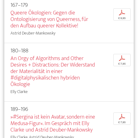
167–179
Queere Ökologien: Gegen die
p
Ontologisierung von Queerness, für
€ 9,95
den Aufbau queerer Kollektive!
Astrid Deuber-Mankowsky
180–188
An Orgy of Algorithms and Other
p
Desires + Distractions: Der Widerstand
€ 7,95
der Materialität in einer
#digitalphysikalischen hybriden
Ökologie
Elly Clarke
189–196
»#Sergina ist kein Avatar, sondern eine
p
Medusa-Figur«. Im Gespräch mit Elly
€ 7,95
Clarke und Astrid Deuber-Mankowsky
Elly Clarke, Astrid Deuber-Mankowsky