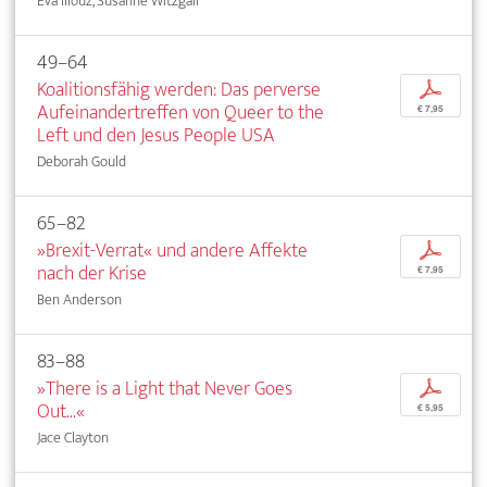
Eva Illouz, Susanne Witzgall
49–64
Koalitionsfähig werden: Das perverse
p
Aufeinandertreffen von Queer to the
€ 7,95
Left und den Jesus People USA
Deborah Gould
65–82
»Brexit-Verrat« und andere Affekte
p
nach der Krise
€ 7,95
Ben Anderson
83–88
»There is a Light that Never Goes
p
Out...«
€ 5,95
Jace Clayton