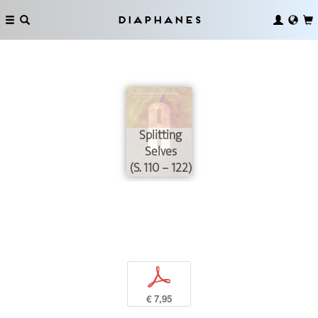
Diaphanes
Splitting
Selves
(S. 110 – 122)
p
€ 7,95