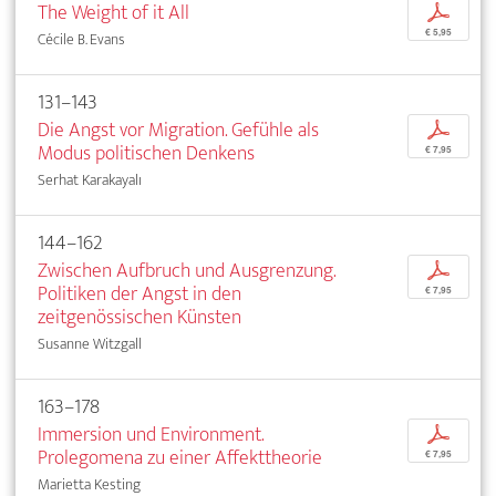
The Weight of it All
p
€ 5,95
Cécile B. Evans
131–143
Die Angst vor Migration. Gefühle als
p
Modus politischen Denkens
€ 7,95
Serhat Karakayalı
144–162
Zwischen Aufbruch und Ausgrenzung.
p
Politiken der Angst in den
€ 7,95
zeitgenössischen Künsten
Susanne Witzgall
163–178
Immersion und Environment.
p
Prolegomena zu einer Affekttheorie
€ 7,95
Marietta Kesting