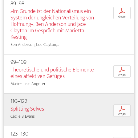
89–98
»Im Grunde ist der Nationalismus ein
p
System der ungleichen Verteilung von
€ 5,95
Hoffnung«. Ben Anderson und Jace
Clayton im Gespräch mit Marietta
Kesting
Ben Anderson, Jace Clayton, ...
99–109
Theoretische und politische Elemente
p
eines affektiven Gefüges
€ 7,95
Marie-Luise Angerer
110–122
Splitting Selves
p
€ 7,95
Cécile B. Evans
123–130