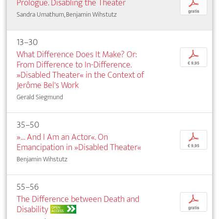
Prologue. Disabling the Theater
p
gratis
Sandra Umathum, Benjamin Wihstutz
13–30
What Difference Does It Make? Or:
p
From Difference to In-Difference.
€ 9,95
»Disabled Theater« in the Context of
Jerôme Bel's Work
Gerald Siegmund
35–50
»… And I Am an Actor«. On
p
Emancipation in »Disabled Theater«
€ 9,95
Benjamin Wihstutz
55–56
The Difference between Death and
p
Disability
OPEN
gratis
ACCESS