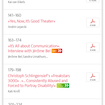
€ 14,95
Kai van Eikels
141–160
»Yes, Now, It’s Good Theater«
p
€ 9,95
André Lepecki
163–174
»It’s All about Communication«.
p
Interview with Jérôme Bel
€ 9,95
ABO
Jérôme Bel, Sandra Umathum, ...
179–198
Christoph Schlingensief's »Freakstars
p
3000« . »… Consistently Abused and
€ 9,95
Forced to Portray Disability!«
OPEN
ACCESS
Kati Kroß
201–224