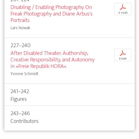
Disabling / Enabling Photography. On
p
Freak Photography and Diane Arbus's
€ 14,95
Portraits
Lars Nowak
227–240
After Disabled Theater. Authorship,
p
Creative Responsibility, and Autonomy
€ 9,95
in »Freie Republik HORA«
Yvonne Schmidt
241–242
Figures
243–246
Contributors