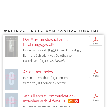
Weitere Texte von Sandra Umathum bei DIAPHANES
Der Museumsbesucher als
p
Erfahrungsgestalter
€ 9,95
In: Karin Gludovatz (Hg.), Michael Lüthy (Hg.),
Bernhard Schieder (Hg.), Dorothea von
Hantelmann (Hg.),
Kunsthandeln
Actors, nontheless
p
€ 9,95
In: Sandra Umathum (Hg.), Benjamin
Wihstutz (Hg.),
Disabled Theater
»It’s All about Communication«.
p
Interview with Jérôme Bel
€ 9,95
ABO
In: Sandra Umathum (Hg.), Benjamin