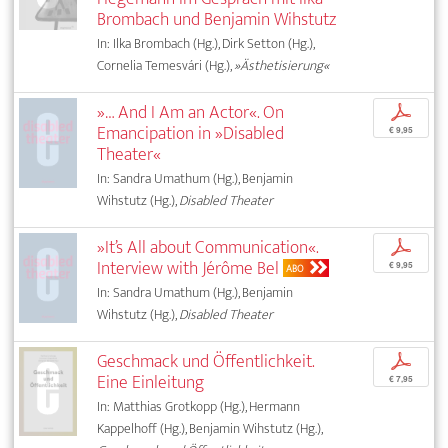
Brombach und Benjamin Wihstutz
In: Ilka Brombach (Hg.), Dirk Setton (Hg.),
Cornelia Temesvári (Hg.),
»Ästhetisierung«
»… And I Am an Actor«. On
p
Emancipation in »Disabled
€ 9,95
Theater«
In: Sandra Umathum (Hg.), Benjamin
Wihstutz (Hg.),
Disabled Theater
»It’s All about Communication«.
p
Interview with Jérôme Bel
€ 9,95
ABO
In: Sandra Umathum (Hg.), Benjamin
Wihstutz (Hg.),
Disabled Theater
Geschmack und Öffentlichkeit.
p
Eine Einleitung
€ 7,95
In: Matthias Grotkopp (Hg.), Hermann
Kappelhoff (Hg.), Benjamin Wihstutz (Hg.),