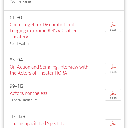
Yvonne Rainer
61–80
Come Together. Discomfort and
p
Longing in Jérôme Bel's »Disabled
€ 9,95
Theater«
Scott Wallin
85–94
On Action and Spinning. Interview with
p
the Actors of Theater HORA
€ 7,95
99–112
Actors, nontheless
p
€ 9,95
Sandra Umathum
117–138
The Incapacitated Spectator
p