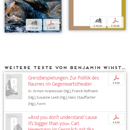
b
p
b
p
€ 35,00
€ 35,00
€ 35,00
€ 35,00
Weitere Texte von Benjamin Wihstutz bei DIAPHANES
Grenzbespielungen. Zur Politik des
p
Raumes im Gegenwartstheater
€ 9,95
In: Armen Avanessian (Hg.), Franck Hofmann
(Hg.), Susanne Leeb (Hg.), Hans Stauffacher
(Hg.),
Form
»And you don’t understand ’cause
p
it’s bigger than you«. Carl
€ 9,95
Hegemann im Gespräch mit Ilka