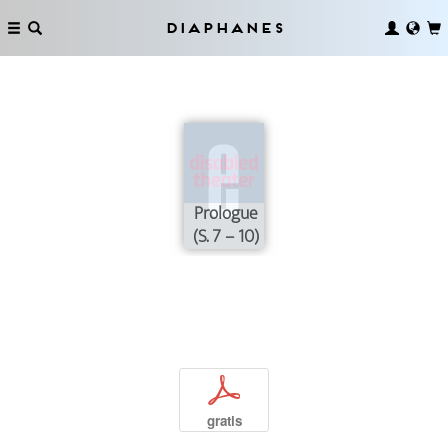
Diaphanes
Prologue
(S. 7 – 10)
p
gratis