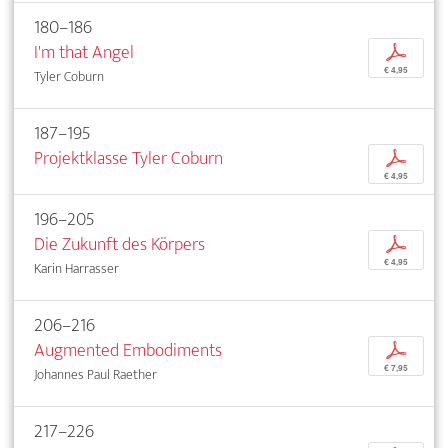
180–186
I'm that Angel
p
€ 4,95
Tyler Coburn
187–195
Projektklasse Tyler Coburn
p
€ 4,95
196–205
Die Zukunft des Körpers
p
€ 4,95
Karin Harrasser
206–216
Augmented Embodiments
p
€ 7,95
Johannes Paul Raether
217–226