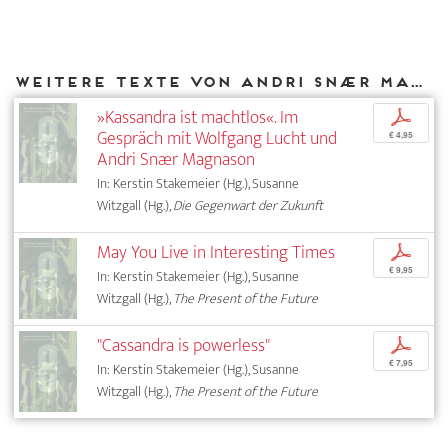
Weitere Texte von Andri Snær Magnason bei DIAPHANES
»Kassandra ist machtlos«. Im
p
Gespräch mit Wolfgang Lucht und
€ 4,95
Andri Snær Magnason
In: Kerstin Stakemeier (Hg.), Susanne
Witzgall (Hg.),
Die Gegenwart der Zukunft
May You Live in Interesting Times
p
€ 9,95
In: Kerstin Stakemeier (Hg.), Susanne
Witzgall (Hg.),
The Present of the Future
"Cassandra is powerless"
p
€ 7,95
In: Kerstin Stakemeier (Hg.), Susanne
Witzgall (Hg.),
The Present of the Future