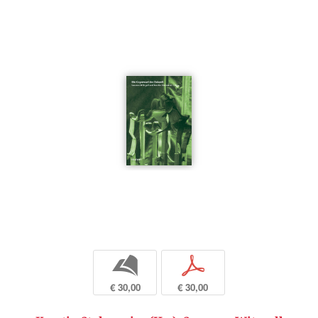
b
p
€ 30,00
€ 30,00