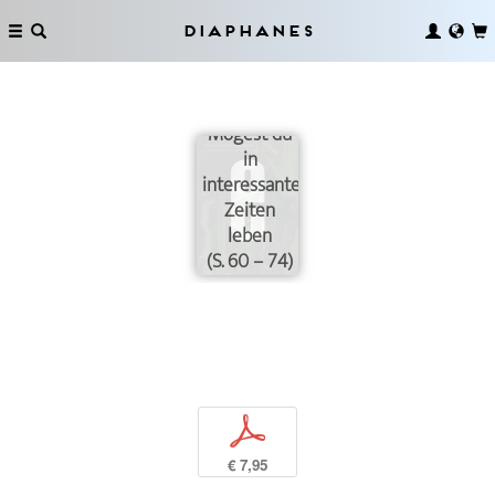
Diaphanes
Mögest du
in
interessanten
Zeiten
leben
(S. 60 – 74)
p
€ 7,95