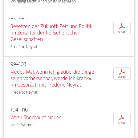
Wolfgang Lucht, Andri Snær Magnason
85–98
Besetzen der Zukunft. Zeit und Politik
p
im Zeitalter der hellseherischen
€ 7,95
Gesellschaften
Frédéric Neyrat
99–103
»Jedes Mal, wenn ich glaube, die Dinge
p
seien vorhersehbar, werde ich krank«.
€ 4,95
Im Gespräch mit Frédéric Neyrat
Frédéric Neyrat
104–116
Wozu überhaupt Neues
p
€ 7,95
Jan St. Werner