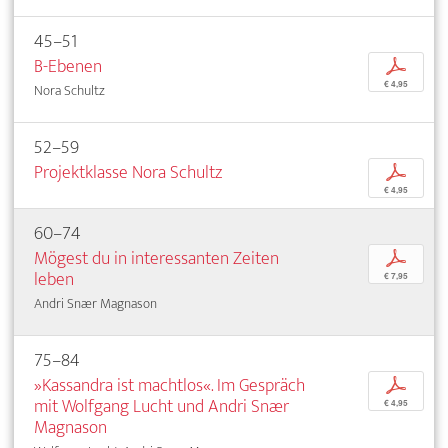
45–51
B-Ebenen
p
€ 4,95
Nora Schultz
52–59
Projektklasse Nora Schultz
p
€ 4,95
60–74
Mögest du in interessanten Zeiten
p
leben
€ 7,95
Andri Snær Magnason
75–84
»Kassandra ist machtlos«. Im Gespräch
p
mit Wolfgang Lucht und Andri Snær
€ 4,95
Magnason